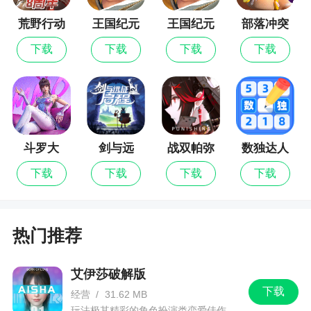
3、不要尝试恢复朋友的游戏账号。
荒野行动
王国纪元
王国纪元
部落冲突
为什么？试图通过玩家支持来恢复他人游戏账
最新版
下载
下载
下载
下载
号的行为视为盗取他人账号，我们无法核实您的朋
友是否的确有请您帮助恢复账号。还请转达您的朋
友，请他本人来信联系我们。
二、充值没有到账怎么办？
通常情况下，订单会立即交付。但有时可能会
斗罗大
剑与远
战双帕弥
数独达人
出现延迟的情况。如果您的订单出现延误，这意味
陆：猎魂
征：启程
什
下载
下载
下载
下载
世界
着订单正在处理中，您不需要再次尝试购买，因为
订单稍后就能处理完成。
有时候，只需要重启游戏，让它与服务器重新
热门推荐
建立连接，就能加速订单的到账。
艾伊莎破解版
三、游戏安装失败怎么解决？
下载
经营
/
31.62 MB
如遇到安装失败的情况，还请参考以下两种原
玩法极其精彩的角色扮演类恋爱佳作