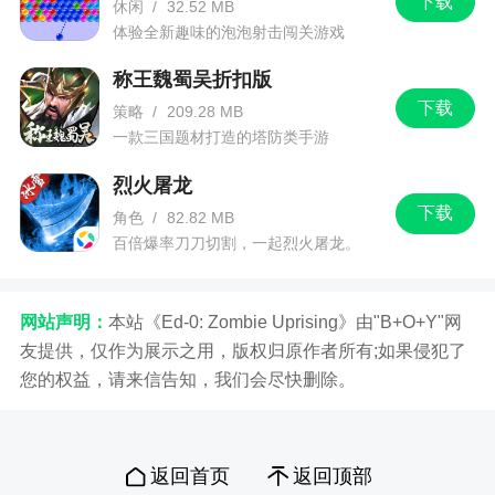
下载
休闲
/
32.52 MB
1、与当前的网络环境有关；
体验全新趣味的泡泡射击闯关游戏
2、网络出现波动。
称王魏蜀吴折扣版
下载
策略
/
209.28 MB
游戏特色
一款三国题材打造的塔防类手游
1、上百条龙等着你喂养升级，现在下载还有价
烈火屠龙
下载
值66元的礼包
角色
/
82.82 MB
百倍爆率刀刀切割，一起烈火屠龙。
2、我有一座育龙岛玩家可以收集龙蛋，孵化，
培育组合和生产独特的新品种
网站声明：
本站《Ed-0: Zombie Uprising》由"B+O+Y"网
3、能够与萌龙进行亲密互动，培育一直强大的
友提供，仅作为展示之用，版权归原作者所有;如果侵犯了
龙所带来的成就感是不可言喻的
您的权益，请来信告知，我们会尽快删除。
4、收集你的龙蛋，你可以在游戏中培养出更多
不同种类的飞龙
返回首页
返回顶部
5、游戏更内容会了丰富的地图BOSS，龙城争