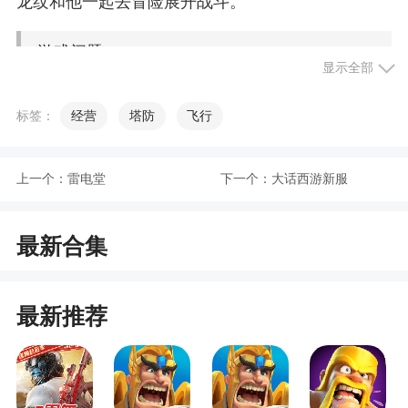
龙纹和他一起去冒险展开战斗。
游戏问题
显示全部
一、如何保护我的游戏账号安全？
标签：
经营
塔防
飞行
1、不要将您的账号分享给其他人，也不要玩他
人的账号。
上一个：
雷电堂
下一个：
大话西游新服
为什么？您可能失去对游戏账号的唯一登录
权，也可能导致账号被封禁。更多相关信息请点击
最新合集
此处。
2、不要在聊天中分享您的个人信息或账号信
最新推荐
息。
为什么？分享个人身份识别信息可能导致您的
隐私和账号安全受到威胁。