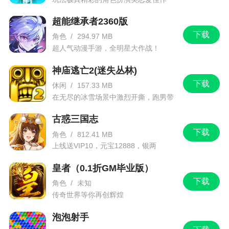
因及时对应解决办法：
超能继承者2360版
1、出现程序损坏，建议您尝试重新下载后再次
下载
角色
/
294.97 MB
进行安装
超人气动漫手游，全明星大作战！
2、请在清理缓存后，确保手机中有足够的空
神庙逃亡2(迷失丛林)
间，同时在游戏中心重新下载安装。
下载
休闲
/
157.33 MB
在无尽的冰雪场景中激烈开撕，跑男带
四、登录或游戏中为什么会加载超时？
你进入竞速逃亡旅程
古惑三国志
解决方案：
下载
角色
/
812.41 MB
1、尝试连接到信号较稳定的wifi，使用移动网
上线送VIP10，元宝12888，银两
1288888
络时避免信号较弱或者人员密集的区域；
皇者（0.1折GM毕业版）
2、关闭wifi/移动网络后重新打开；
下载
角色
/
未知
传奇世界等你再创辉煌
3、重启手机再进行尝试；
出现原因：
泡泡射手