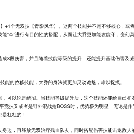
】+1个无双技【青影风华】。这两个技能并不是不够核心，或
能“伞”进行有目的性的搭配，从而让大乔更加能攻能守，变幻
造成8段伤害，并且随着技能等级的提升，还能提升基础伤害及
1技能的位移技能，大乔的身法就更加灵动诡魅，难以捉摸。
害，可以说是绝招。当技能等级提升后，这个技能还能给自己和
3公平竞技又或者是野外混战抢BOSS时，优势极为明显，无论是作
都是杠杠的！
友身边，再释放无双治疗残血队友，同时搭配伤害技能击退敌人