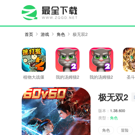
首页
游戏
角色
极无双2
植物大战僵
我的汤姆猫2
我的汤姆猫2
圣斗
尸2
最新版
矢：
极无双2
版本：
1.38.600
类型：
角色
角色
冒险