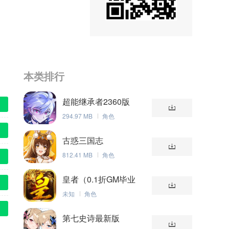
本类排行
超能继承者2360版
294.97 MB
角色
古惑三国志
812.41 MB
角色
皇者（0.1折GM毕业
版）
未知
角色
第七史诗最新版