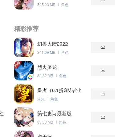
505.23 MB
角色
精彩推荐
幻兽大陆2022
341.09 MB
角色
烈火屠龙
82.82 MB
角色
皇者（0.1折GM毕业
版）
未知
角色
性
第七史诗最新版
86.63 MB
角色
逆天纪