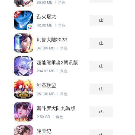
86.63 MB
角色
烈火屠龙
82.82 MB
角色
幻兽大陆2022
341.09 MB
角色
超能继承者2腾讯版
294.97 MB
角色
神圣联盟
261.30 MB
角色
养
新斗罗大陆九游版
2.50 GB
角色
逆天纪