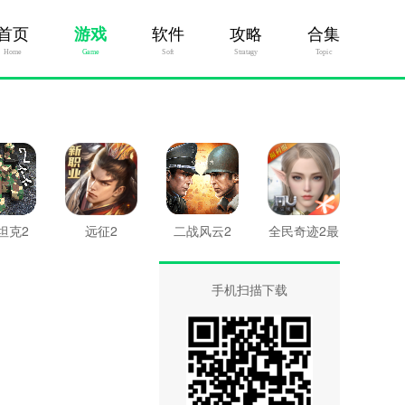
首页
游戏
软件
攻略
合集
Home
Game
Soft
Stratagy
Topic
坦克2
远征2
二战风云2
全民奇迹2最
新版
手机扫描下载