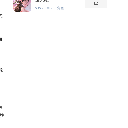
505.23 MB
角色
刻
面
多
能
触
胜