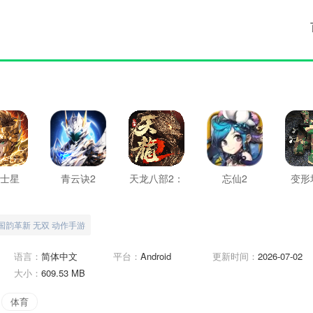
士星
青云诀2
天龙八部2：
忘仙2
变形
重生2
飞龙战天
国韵革新 无双 动作手游
语言：
简体中文
平台：
Android
更新时间：
2026-07-02
大小：
609.53 MB
体育