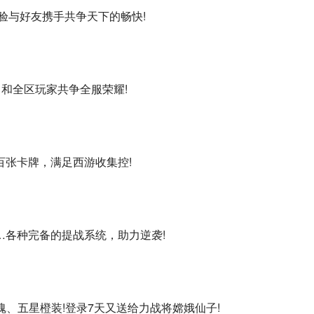
验与好友携手共争天下的畅快!
己和全区玩家共争全服荣耀!
百张卡牌，满足西游收集控!
…各种完备的提战系统，助力逆袭!
魂、五星橙装!登录7天又送给力战将嫦娥仙子!