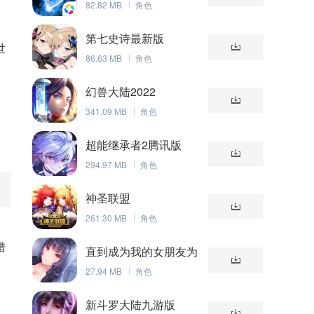
82.82 MB
角色
第七史诗最新版
世
86.63 MB
角色
幻兽大陆2022
341.09 MB
角色
超能继承者2腾讯版
294.97 MB
角色
神圣联盟
261.30 MB
角色
错
直到成为我的女朋友为
止（附礼包码）
27.94 MB
角色
新斗罗大陆九游版