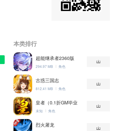
本类排行
超能继承者2360版
294.97 MB
角色
古惑三国志
812.41 MB
角色
皇者（0.1折GM毕业
版）
未知
角色
烈火屠龙