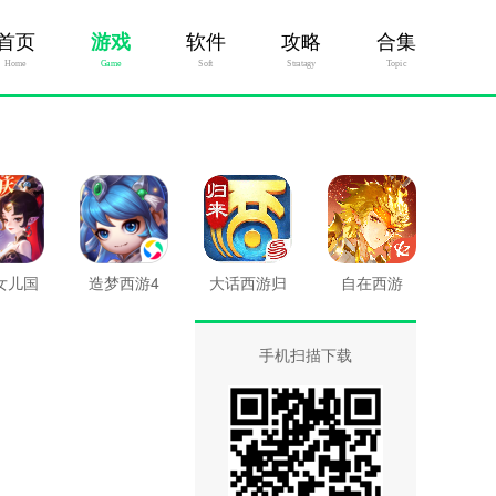
首页
游戏
软件
攻略
合集
Home
Game
Soft
Stratagy
Topic
女儿国
造梦西游4
大话西游归
自在西游
来
手机扫描下载