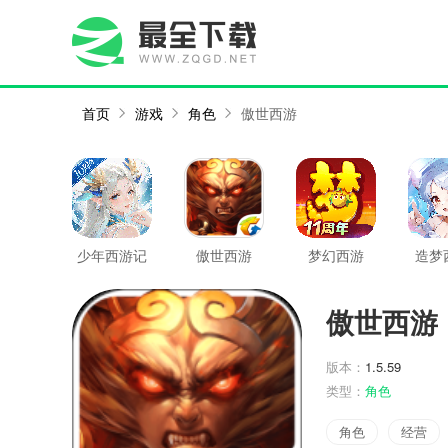
首页
游戏
角色
傲世西游
少年西游记
傲世西游
梦幻西游
造梦西
傲世西游
版本：
1.5.59
类型：
角色
角色
经营