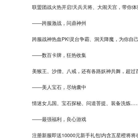
联盟团战火热开启!天兵天将、大闹天宫，带你体
——跨服激战，问鼎神州
跨服战神热血PK!灵台争霸、洞天降魔，为你自
——数百卡牌，狂热收集
美猴王、沙僧、八戒，还有各路妖神共舞，超过
——美人宝石，尽纳囊中
情迷女儿国、宝石探秘、问道菩提、装备洗炼…
——最强福利，良心游戏
注册新服即送10000元新手礼包!内含五星橙将将