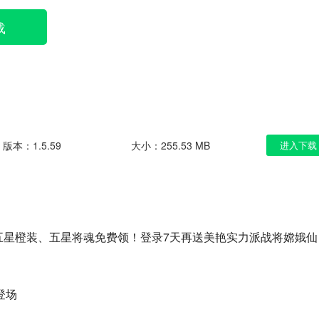
载
版本：1.5.59
大小：255.53 MB
进入下载
！五星橙装、五星将魂免费领！登录7天再送美艳实力派战将嫦娥仙
登场