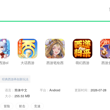
游ol
大话西游
西游笔绘西
萌幻西游
西游
行
经典西游再创新玩法
语言：
简体中文
平台：
Android
更新时间：
2026-07-28
大小：
255.53 MB
冒险
射击
竞速