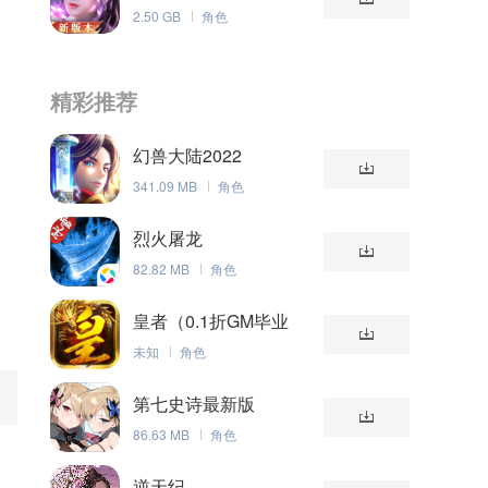
2.50 GB
角色
精彩推荐
幻兽大陆2022
341.09 MB
角色
烈火屠龙
82.82 MB
角色
皇者（0.1折GM毕业
版）
未知
角色
第七史诗最新版
86.63 MB
角色
逆天纪