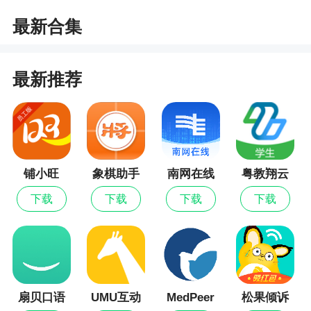
最新合集
小编评价
1、随时进行网文的观看，在手机上找到不错的
最新推荐
推广哦
2、任务中心：在线阅读得金币，每日金币转零
钱。免费看书能赚钱，各类奖励等你拿
更新日志
铺小旺
象棋助手
南网在线
粤教翔云
数字教材
下载
下载
下载
下载
应用平台
- 优化书城tab，提升找书体验
- 新增下载书籍功能，看书更方便
扇贝口语
UMU互动
MedPeer
松果倾诉