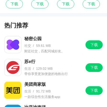
下载
下载
下载
下载
热门推荐
秘密公园
下载
社交
/
59.61 MB
附近社交，匹配同城好友。
苏e行
下载
生活
/
129.02 MB
带你享受更加便捷的地铁出行
美团商家版
下载
生活
/
91.72 MB
一款综合性生活服务app