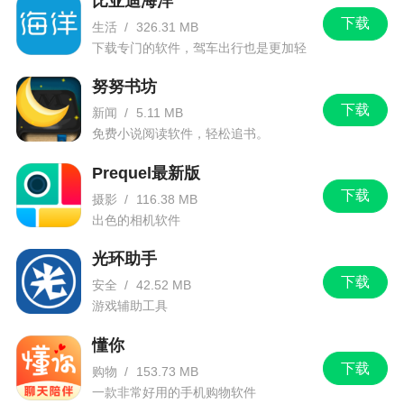
比亚迪海洋
下载
生活
/
326.31 MB
下载专门的软件，驾车出行也是更加轻
松。
努努书坊
下载
新闻
/
5.11 MB
免费小说阅读软件，轻松追书。
Prequel最新版
下载
摄影
/
116.38 MB
出色的相机软件
光环助手
下载
安全
/
42.52 MB
游戏辅助工具
懂你
下载
购物
/
153.73 MB
一款非常好用的手机购物软件