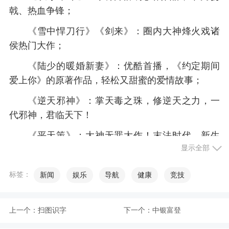
戟、热血争锋；
《雪中悍刀行》《剑来》：圈内大神烽火戏诸
侯热门大作；
《陆少的暖婚新妻》：优酷首播，《约定期间
爱上你》的原著作品，轻松又甜蜜的爱情故事；
《逆天邪神》：掌天毒之珠，修逆天之力，一
代邪神，君临天下！
《平天策》：大神无罪大作！末法时代，新生
显示全部
的修行者掌控未来！
《万域之王》：大神逆苍天新作，天地气势，
标签：
新闻
娱乐
导航
健康
竞技
吾为主！《永夜君王》：烟雨江南鼎力大作，且看
如何成为主宰的王！
上一个：
扫图识字
下一个：
中银富登
【金币福利送不停】