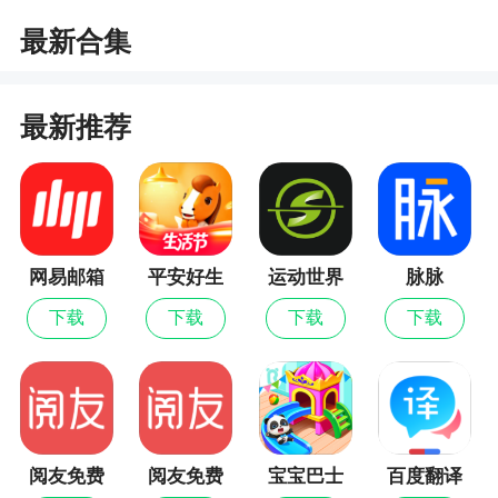
新用户可获得现金红包，每日签到、阅读小说
最新合集
还能赚大量金币，金币提现秒到账。看小说能赚
钱，看的越多赚的越多！
最新推荐
【流畅阅读好体验】
阅读器菜单操作更便捷，阅读页排版展示更清
爽。支持夜色模式、护眼模式等贴心功能，给你舒
适流畅的阅读体验！
网易邮箱
平安好生
运动世界
脉脉
软件特色
大师
活
校园
下载
下载
下载
下载
1、这里的小说更新快速，第一时间就可以阅读
到最新的小说内容，手机阅读随时开启
2、排行榜，小说内容精彩不断，各种小说资源
都是优质内容
阅友免费
阅友免费
宝宝巴士
百度翻译