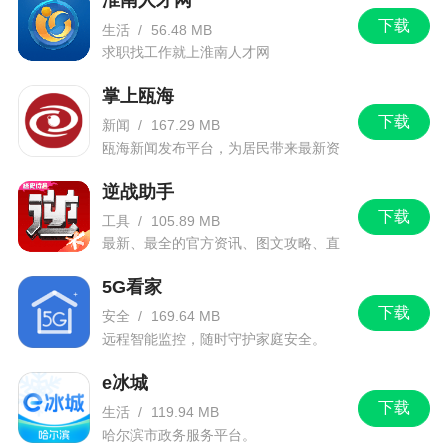
淮南人才网
下载
2、极简印象全新卡片式简约时尚二次元设计，
生活
/
56.48 MB
求职找工作就上淮南人才网
多样化布局，阅读不厌倦
掌上瓯海
下载
新闻
/
167.29 MB
瓯海新闻发布平台，为居民带来最新资
讯信息。
逆战助手
下载
工具
/
105.89 MB
最新、最全的官方资讯、图文攻略、直
播和赛事！
5G看家
下载
安全
/
169.64 MB
远程智能监控，随时守护家庭安全。
e冰城
下载
生活
/
119.94 MB
哈尔滨市政务服务平台。