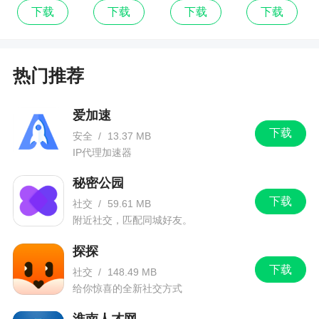
小说最新
小说
奇妙屋
3、看书会更加方便的哦，海量的内容都是可以
下载
下载
下载
下载
版
分享给你的
4、将所拥有的资源进行了全面细致的分类，根
热门推荐
据分类获取
5、这里的所有图书资源都是免费的，供用户阅
爱加速
读。在强大的搜索引擎下，你可以轻松搜索你想读
下载
安全
/
13.37 MB
的小说
IP代理加速器
6、随时都能进行不错的阅读，一般所有的资源
秘密公园
都是全本提供的
下载
社交
/
59.61 MB
附近社交，匹配同城好友。
小编评价
探探
下载
1、满足不同人群的追书需求。软件还能够按照
社交
/
148.49 MB
给你惊喜的全新社交方式
用户的阅读喜好进行智能推荐，不错过各种精彩内
容。随时保存阅读进程，更新即刻知晓