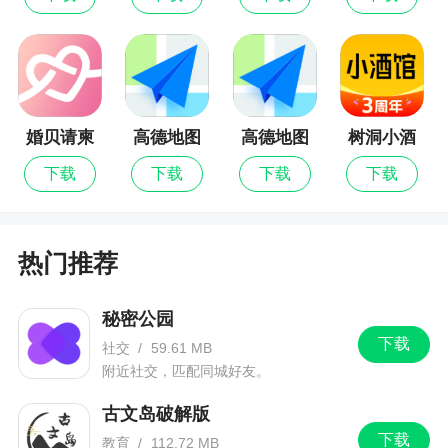
3、爱看书的小伙伴们的福利软件来了，在家就
可以如同在图书馆的那种感觉啦！在移动图书馆这
款软件中，用户可以看到自己喜欢的读书，这些类
型的图书可以遍布整个海内外的经典的图集，让大
家可以在自己的手机中来畅游在书本的天堂！赶快
婚贝请柬
高德地图
高德地图
树洞小酒
来下载体验吧
最新版
馆
下载
下载
下载
下载
更新日志
热门推荐
提升体验，修复部分问题。
秘密公园
下载
社交
/
59.61 MB
附近社交，匹配同城好友。
古文岛破解版
下载
教育
/
112.72 MB