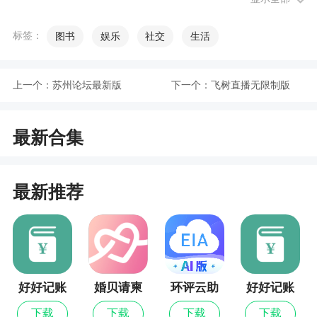
4、充分考虑到手机阅读的特点，移动图书馆专
门提供3万多本e-pub电子图书7800多万篇报纸全文
标签：
图书
娱乐
社交
生活
供手机用户阅读使用
上一个：
苏州论坛最新版
下一个：
飞树直播无限制版
小编评价
1、手机上移动图书馆软件，移动图书馆其实就
最新合集
是超星图书馆的集成软件，功能很多，想看什么书
就看什么书，支持快速搜索和查找，万集的精品课
最新推荐
程任意挑选，爱好阅读想在手机上借书的自己下载
体验
2、这里可以一键借书还书，还有大量的名师直
播，随时参与主题谈论，大量的社区团在这里，可
以找到各种志同道合的朋友，一起讨论哦，心动的
好好记账
婚贝请柬
环评云助
好好记账
小伙伴还不抓紧时间下载！尽在，别忘了关注哦
最新版
手
最新版
下载
下载
下载
下载