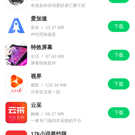
有很多的诗词爱好者汇聚于此
爱加速
下载
安全
/
13.37 MB
IP代理加速器
特效屏幕
下载
生活
/
87.50 MB
屏幕特效软件
视界
下载
摄影
/
126.34 MB
分享生活美一刻
云采
下载
购物
/
56.27 MB
一家专门做内衣采购的平台
17k小说签约版