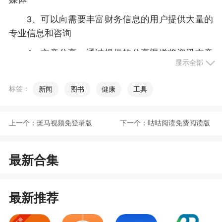
3、可以向需要丰富财务信息的用户提供大量的
专业信息和咨询
4、文章分享，通过提供的分享渠道将资讯文章
显示全部
分享出去，与更多好友共享实用的资讯内容
5、深度报告，深度、广度、锐度、悦度
标签：
新闻
图书
健康
工具
6、关注经济生活，让你可以更好的了解商业动
态，有什么最新的变化可以及时的了解，对于商务
上一个：
斑马视频免登录版
下一个：
咕咕阅读免费阅读版
人士来说很有帮助
最新合集
小编评价
1、便捷且专业的平台给你带来最为真实新鲜的
最新推荐
财经讯息，相信你已经迫不及待了，你还在等什么
呢，心动不如行动