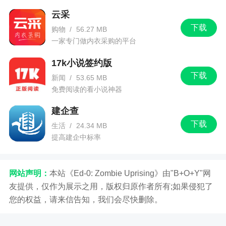
云采
下载
购物
/
56.27 MB
一家专门做内衣采购的平台
17k小说签约版
下载
新闻
/
53.65 MB
免费阅读的看小说神器
建企查
下载
生活
/
24.34 MB
提高建企中标率
网站声明：
本站《Ed-0: Zombie Uprising》由"B+O+Y"网
友提供，仅作为展示之用，版权归原作者所有;如果侵犯了
您的权益，请来信告知，我们会尽快删除。