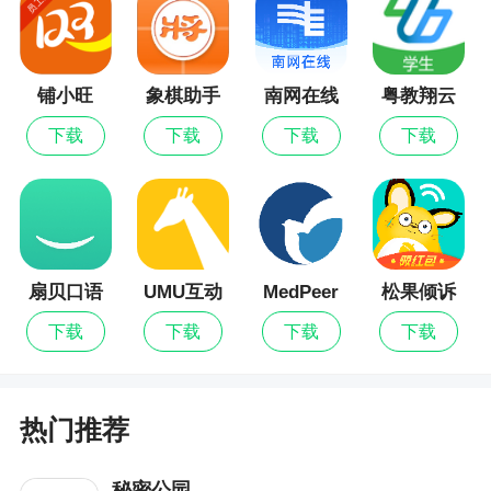
2、海量财经资讯实时发布，让用户体验到最真
实的商业竞争，随时更新的商业头条让用户可以直
观看到商业圈的人脉变化和行走趋势，觉得不错的
铺小旺
象棋助手
南网在线
粤教翔云
数字教材
小伙伴可以去试试哦
下载
下载
下载
下载
应用平台
更新日志
问题修复，体验优化
扇贝口语
UMU互动
MedPeer
松果倾诉
下载
下载
下载
下载
热门推荐
秘密公园