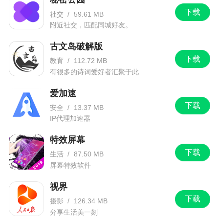
下载
社交
/
59.61 MB
附近社交，匹配同城好友。
古文岛破解版
下载
教育
/
112.72 MB
有很多的诗词爱好者汇聚于此
爱加速
下载
安全
/
13.37 MB
IP代理加速器
特效屏幕
下载
生活
/
87.50 MB
屏幕特效软件
视界
下载
摄影
/
126.34 MB
分享生活美一刻