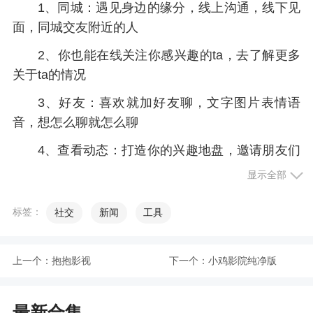
1、同城：遇见身边的缘分，线上沟通，线下见
面，同城交友附近的人
2、你也能在线关注你感兴趣的ta，去了解更多
关于ta的情况
3、好友：喜欢就加好友聊，文字图片表情语
音，想怎么聊就怎么聊
4、查看动态：打造你的兴趣地盘，邀请朋友们
一起分享和讨论
显示全部
5、在线与更多用户互动，附近陌生人交友平台
标签：
社交
新闻
工具
可以参与很多话题
6、还会根据大数据的算法进行交友互动，根据
上一个：
抱抱影视
下一个：
小鸡影院纯净版
你的兴趣爱好匹配
小编评价
最新合集