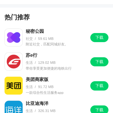
热门推荐
秘密公园
下载
社交
/
59.61 MB
附近社交，匹配同城好友。
苏e行
下载
生活
/
129.02 MB
带你享受更加便捷的地铁出行
美团商家版
下载
生活
/
91.72 MB
一款综合性生活服务app
比亚迪海洋
下载
生活
/
326.31 MB