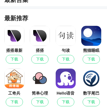
1、附近陌生人交友下载安装，为更多小伙伴提
供便捷轻松的交友服务，来附近陌生人交友（真人
最新推荐
社交）可以随时搭讪附近的人，随心畅聊，与心仪
对象约会恋爱，欢迎下载
2、打开自己的位置，一键就可以查看自己附近
的人，有时候城市说大不大，说小也不小
搭搭最新
搭搭
句读
熊猫睡眠
3、附近陌生人交友（真人社交）是一个大家都
版
下载
下载
下载
下载
很喜欢的交友新平台。所有社交活动都特别真实可
靠，软件的活动也很精彩，可以开始更有趣的社交
生活。对于一个新的在线社交平台来说，软件涵盖
的交流话题丰富，更多有趣的人可以聚在一起群聊
工奇兵
简单心理
Hello语音
数字尾巴
下载
下载
下载
下载