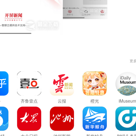
更
乎
齐鲁壹点
云报
橙光
iMuseu