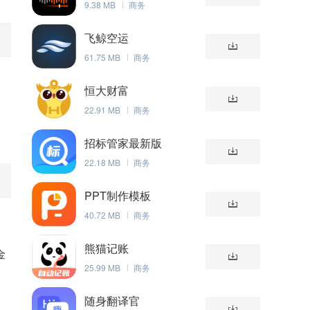
9.38 MB
商务
飞鲸空运
61.75 MB
商务
恒大财富
22.91 MB
商务
招标管家最新版
22.18 MB
商务
PPT制作模板
40.72 MB
商务
熊猫记账
金
25.99 MB
商务
随身翻译官