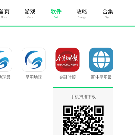
首页
游戏
软件
攻略
合集
Home
Game
Soft
Stratagy
Topic
地球最
星图地球
金融时报
百斗星图最
版
新版
手机扫描下载