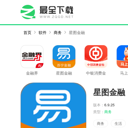
首页
软件
商务
星图金融
金融界
星图金融
中银消费金
马上
融最新版
星图金融
版本：
6.9.25
类型：
商务
商务
生活