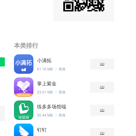
本类排行
小满拓
61.16 MB
商务
掌上紫金
23.01 MB
商务
练多多场馆端
35.44 MB
商务
钉钉