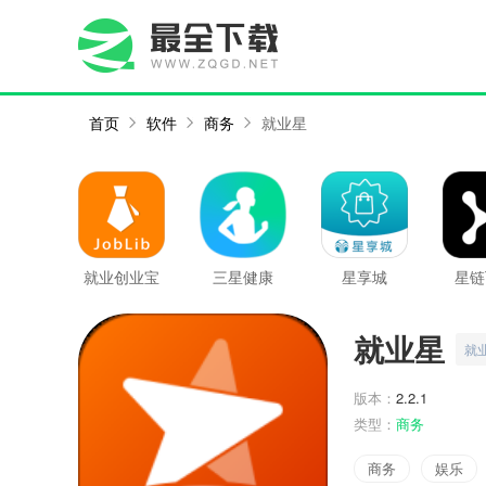
首页
软件
商务
就业星
就业创业宝
三星健康
星享城
星链
典
就业星
就
版本：
2.2.1
类型：
商务
商务
娱乐