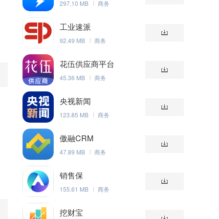
297.10 MB
商务
工业速派
92.49 MB
商务
花伍供应商平台
45.36 MB
商务
央视新闻
123.85 MB
商务
傲融CRM
47.89 MB
商务
销售保
155.61 MB
商务
挖财宝