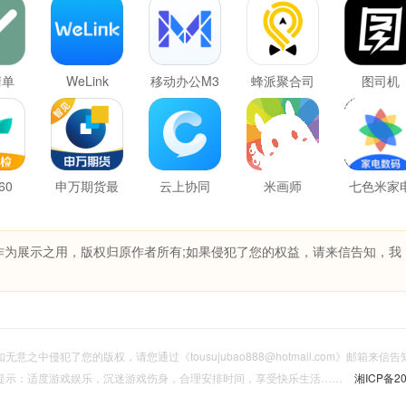
清单
WeLink
移动办公M3
蜂派聚合司
图司机
机
60
申万期货最
云上协同
米画师
七色米家
新版
数码进销
作为展示之用，版权归原作者所有;如果侵犯了您的权益，请来信告知，我
意之中侵犯了您的版权，请您通过《tousujubao888@hotmail.com》邮箱来
提示：适度游戏娱乐，沉迷游戏伤身，合理安排时间，享受快乐生活……
湘ICP备20