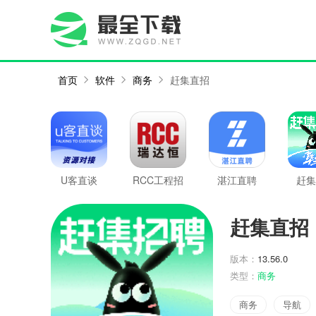
首页
软件
商务
赶集直招
U客直谈
RCC工程招
湛江直聘
赶集
采
赶集直招
版本：
13.56.0
类型：
商务
商务
导航