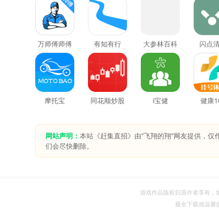
万师傅师傅
有知有行
大参林百科
闪点
版
摩托宝
同花顺炒股
i宝健
健康1
票
网站声明：
本站《赶集直招》由"飞翔的翔"网友提供，仅
们会尽快删除。
游戏作品版权归原作者享有，如无
最全下载戏温馨