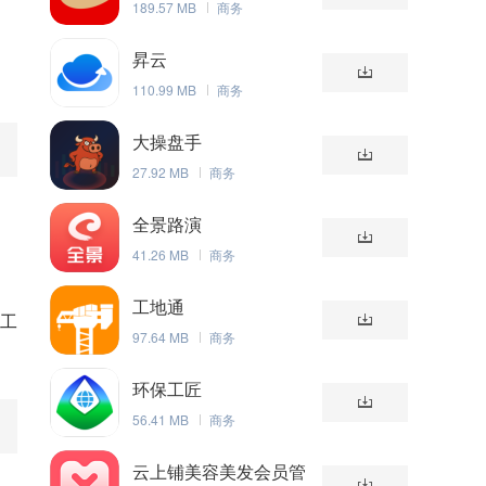
189.57 MB
商务
昇云
110.99 MB
商务
大操盘手
27.92 MB
商务
全景路演
41.26 MB
商务
工地通
!工
97.64 MB
商务
环保工匠
56.41 MB
商务
云上铺美容美发会员管