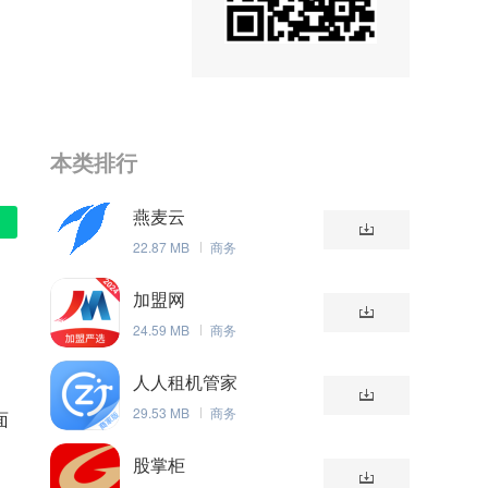
本类排行
燕麦云
22.87 MB
商务
加盟网
24.59 MB
商务
人人租机管家
29.53 MB
商务
面
股掌柜