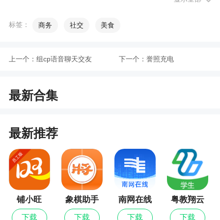
业新动态，同时支持对轮胎等配件的进销存管理，
标签：
商务
社交
美食
进行数据分析，巡店同步记录，帮助用户提高办公
效率
2、中策业务通是一个能够帮助管理者或者是销
上一个：
组cp语音聊天交友
下一个：
誉照充电
售员更好的进行一个在线的管理的服务平台！能够
满足大家的移动办公的一个需求！主要是服务于汽
最新合集
车轮胎的行业，促进汽车轮胎的营销体系，而且能
够综合期各个门店的一个销售的数据，以及当下的
行业的各种信息数据，进行汇总分析，助力轮胎的
最新推荐
营销！更加的快速便捷
更新日志
1、优化品销宝
铺小旺
象棋助手
南网在线
粤教翔云
数字教材
2、增加寄售管理
下载
下载
下载
下载