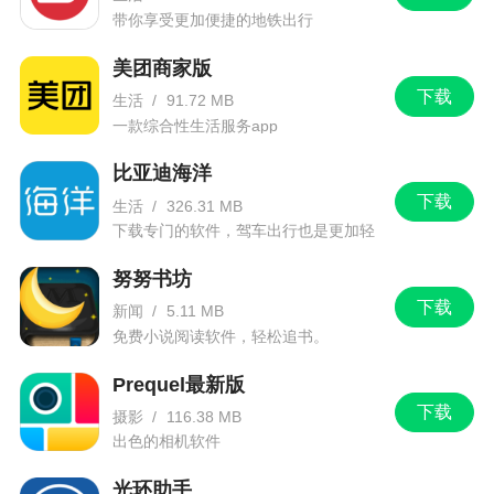
带你享受更加便捷的地铁出行
美团商家版
下载
生活
/
91.72 MB
一款综合性生活服务app
比亚迪海洋
下载
生活
/
326.31 MB
下载专门的软件，驾车出行也是更加轻
松。
努努书坊
下载
新闻
/
5.11 MB
免费小说阅读软件，轻松追书。
Prequel最新版
下载
摄影
/
116.38 MB
出色的相机软件
光环助手