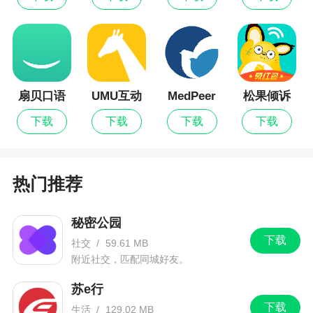
应用平台
3、增加寄售盘点
扇贝口语
UMU互动
MedPeer
松果倾诉
下载
下载
下载
下载
热门推荐
秘密公园
下载
社交
/
59.61 MB
附近社交，匹配同城好友。
苏e行
下载
生活
/
129.02 MB