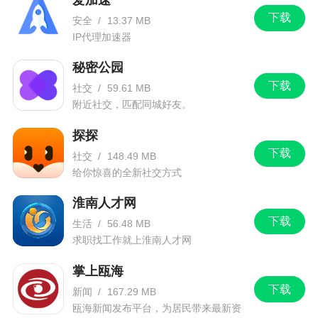
在这里随时随地进行学习历史课程，帮你提高历史
下载
学习成绩，有兴趣的同学可以到下载体验哦
安全
/
13.37 MB
IP代理加速器
更新日志
秘密公园
下载
社交
/
59.61 MB
1、更新2026年中考历史真题试卷；
附近社交，匹配同城好友。
2、完善注册登录流程；
探探
下载
3、完善隐私政策内容；
社交
/
148.49 MB
给你惊喜的全新社交方式
4、完善应用中其他细节；
淮南人才网
5、修复其他已知的缺陷。
下载
生活
/
56.48 MB
求职找工作就上淮南人才网
掌上瓯海
下载
新闻
/
167.29 MB
瓯海新闻发布平台，为居民带来最新资