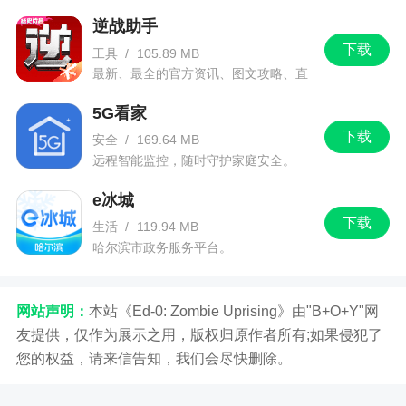
讯信息。
逆战助手
下载
工具
/
105.89 MB
最新、最全的官方资讯、图文攻略、直
播和赛事！
5G看家
下载
安全
/
169.64 MB
远程智能监控，随时守护家庭安全。
e冰城
下载
生活
/
119.94 MB
哈尔滨市政务服务平台。
网站声明：
本站《Ed-0: Zombie Uprising》由"B+O+Y"网
友提供，仅作为展示之用，版权归原作者所有;如果侵犯了
您的权益，请来信告知，我们会尽快删除。