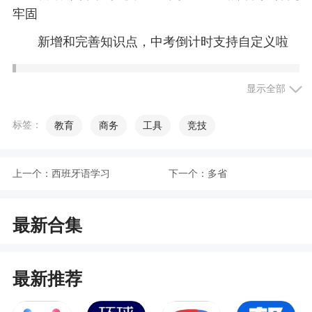
牢固
新增和完善知识点，中考倒计时支持自定义啦
软件特色
显示全部
1、简单：简单的使用玩法、让你更好的进行一
标签：
教育
商务
工具
竞技
个中考历史的知识学习
2、文章：各种优质的专题讲解、课外阅读等内
上一个：
西班牙语学习
下一个：
多省
容等你体验
3、丰富：丰富的学习内容等你体验、涵盖各个
最新合集
的方面
4、收藏：对于你觉得值得使用的内容你可以选
最新推荐
择进行收藏
5、清爽：优质的页面排版布局、给你一个优质