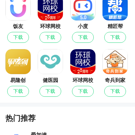
的使用体验
6、小巧：不是很大的安装包、不用担心手机空
饭友
环球网校
小度
精匠帮
间不够
最新版
下载
下载
下载
下载
小编评价
1、拥有精彩推荐、复习指导、考点解析、名师
指导、答题技巧、复习训练等六大功能板块，可以
很好的帮助学生理解并巩固知识点，提高考试分数
易隆创
健医园
环球网校
奇兵到家
2、拥有整个初中的历史知识，系统化、全面化
下载
下载
下载
下载
的进行总结分析，让大家可以快速的掌握重难点知
识，还能在上面刷题哦，也有详细的解答
热门推荐
3、中考历史通是专为中学生而准备的学习历史
类APP，拥有中考历史科目所有知识点，让你可以
爱加速