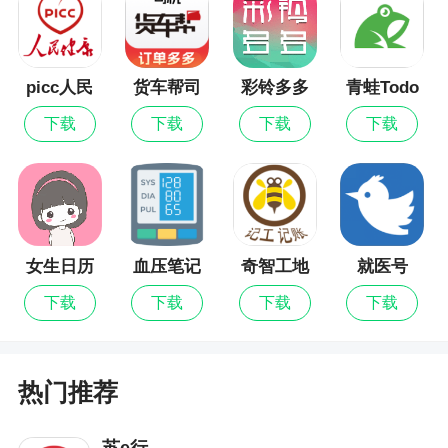
* 修复已知问题
picc人民
货车帮司
彩铃多多
青蛙Todo
健康
机
下载
下载
下载
下载
女生日历
血压笔记
奇智工地
就医号
考勤
下载
下载
下载
下载
热门推荐
苏e行