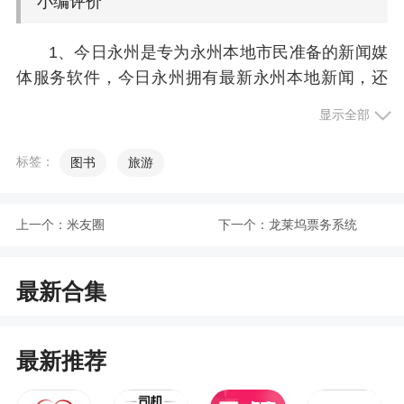
小编评价
1、今日永州是专为永州本地市民准备的新闻媒
体服务软件，今日永州拥有最新永州本地新闻，还
有政务服务信息，在今日永州，可以了解各种视听
显示全部
新闻
标签：
图书
旅游
2、每个用户都可以轻松浏览到各种本地各种新
闻资讯，而且每天还会为用户提供各种重大新闻以
及政务讯息
上一个：
米友圈
下一个：
龙莱坞票务系统
3、集热点新闻与便民服务为一体的手机应用软
件今日永州带给大家，这款软件中有着当地最新最
最新合集
热门的事件，用户在家就可以了解到身边新鲜事，
此外软件中还有政务最新信息，用户也可以使用软
件缴纳生活上的费用，省去了线下的麻烦
最新推荐
更新日志