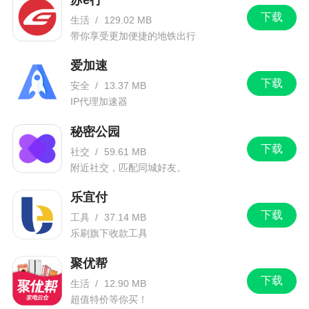
下载
生活
/
129.02 MB
带你享受更加便捷的地铁出行
爱加速
下载
安全
/
13.37 MB
IP代理加速器
秘密公园
下载
社交
/
59.61 MB
附近社交，匹配同城好友。
乐宜付
下载
工具
/
37.14 MB
乐刷旗下收款工具
聚优帮
下载
生活
/
12.90 MB
超值特价等你买！