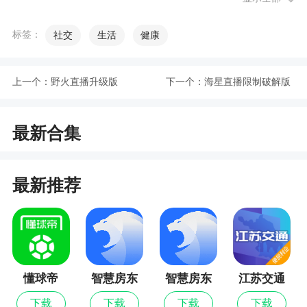
2、您可以参加许多官方活动，以便更好地结识
标签：
社交
生活
健康
更多朋友
3、不是一路人，不进一扇门。来和一群臭味相
上一个：
野火直播升级版
下一个：
海星直播限制破解版
投的人玩转家族吧
4、系统会自动为您记录访客信息，以便您了解
最新合集
查看过您个人资料的用户的信息
5、好玩有趣，各类玩法等你来，和朋友们玩起
来
最新推荐
6、所有用户均已通过真实的身份验证，因此您
可以放心地结识朋友
小编评价
懂球帝
智慧房东
智慧房东
江苏交通
最新版
云最新版
1、可以在这里处对象，交好友等等，这里有着
下载
下载
下载
下载