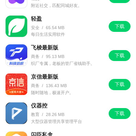
附近社交，匹配同城好友。
轻盈
下载
安全
/
65.54 MB
每日生活实用软件
飞梭最新版
下载
商务
/
95.13 MB
织厂专属，老板的管厂省钱助手。
京信最新版
下载
商务
/
136.43 MB
随时随地，极速开户。
仪器控
下载
教育
/
28.26 MB
大型仪器管理共享管理平台
闪臣私盒