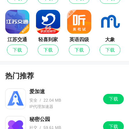
各式各样的帅哥美女，用户可以在这里尽情的聊
天，而且聊天模式玩法新颖，独特，放心交友，发
起匿名聊天更加刺激，还能一键搜索同城用户，祝
你早日找到另一半，感兴趣的话快来体验一下吧
江苏交通
轻喜到家
英语四级
大象
2、在这里用户可以随时与美女进行畅聊，处cp
云
邂逅自己的另一半
下载
下载
下载
下载
3、功能全面的优质线上社交神器，这款软件操
作起来非常的容易，对于喜欢交友的朋友们而言，
热门推荐
这款软件将为各位用户们带来不一样的趣味，非常
的棒~
爱加速
下载
安全
/
22.04 MB
IP代理加速器
秘密公园
下载
社交
/
59.61 MB