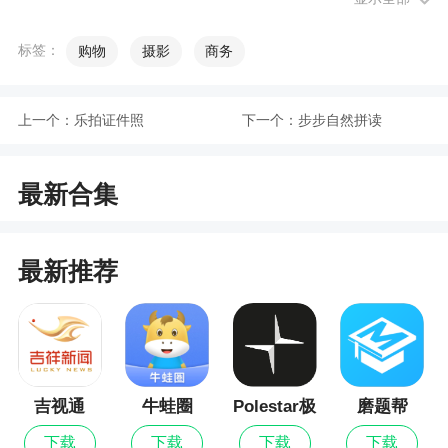
小伙伴们可以在平台中自由的购买各种各样的生鲜
产品
标签：
购物
摄影
商务
4、果速送拥有分工明确的专业团队，层层关
卡，严格把关果速送平台运行的每一个环节，共筑
上一个：
乐拍证件照
下一个：
步步自然拼读
优质水果生态链
最新合集
小编评价
1、果速送，进行水果配送的软件，线上的资源
最新推荐
都是不错的，是大家的能完成的，是用户们可以进
行的，在全程的体验都是大家喜欢的，可以让大家
找到新鲜的程度
2、果速送是款不错的线上购物软件，实时为用
吉视通
牛蛙圈
Polestar极
磨题帮
户提供便捷的水果购物服务，海量常购商品实时查
星
看，一键加入购物车，方便你，快来使用吧
下载
下载
下载
下载