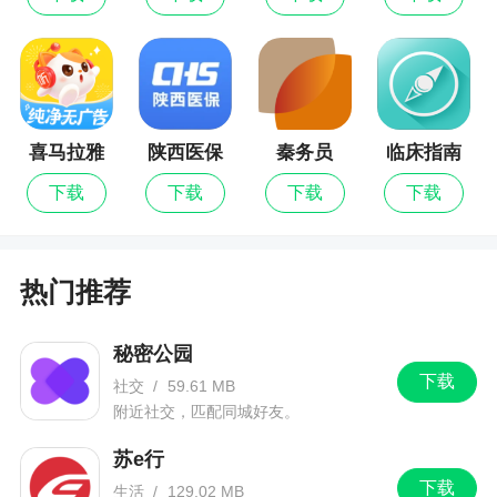
更新日志
1.购物车优化
喜马拉雅
陕西医保
秦务员
临床指南
2.订单结算收货地址问题修改
儿童
下载
下载
下载
下载
热门推荐
秘密公园
下载
社交
/
59.61 MB
附近社交，匹配同城好友。
苏e行
下载
生活
/
129.02 MB