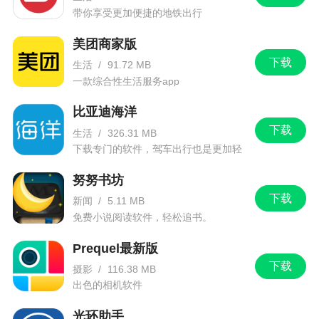
带你享受更加便捷的地铁出行
美团商家版
下载
生活
/
91.72 MB
一款综合性生活服务app
比亚迪海洋
下载
生活
/
326.31 MB
下载专门的软件，驾车出行也是更加轻
松。
努努书坊
下载
新闻
/
5.11 MB
免费小说阅读软件，轻松追书。
Prequel最新版
下载
摄影
/
116.38 MB
出色的相机软件
光环助手