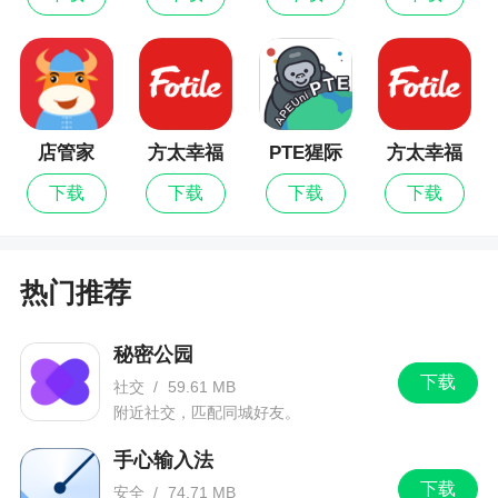
1、很多小伙伴都喜欢使用开拍Action app，他
能帮助用户们轻松剪辑视频。大家有了这款软件就
不需要拥有高超的视频剪辑技巧，而且只需要通过
剪辑工具，就可以制作出好看的视频，不管是视频
店管家
方太幸福
PTE猩际
方太幸福
美颜，视频滤镜，提词器都可以添加在视频里面，
家
家最新版
下载
下载
下载
下载
打造出优质的视频大片
2、这款软件拥有ai提词器功能，让你在拍摄视
频的时候不在担心忘词，更加流畅的进行口播，同
热门推荐
时提供一键美妆美颜功能，让你拥有更好的口播形
象，一秒就能创作出爆款口播视频，欢迎快来开拍
秘密公园
进行使用
下载
社交
/
59.61 MB
附近社交，匹配同城好友。
更新日志
手心输入法
下载
安全
/
74.71 MB
-优化产品体验