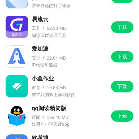
带来舒适的打字体验
-修复已知问题及性能提升
易流云
快来体验新版本吧！
下载
工具
/
92.93 MB
物流调度管理工具
爱加速
下载
安全
/
22.04 MB
IP代理加速器
小鑫作业
下载
教育
/
16.88 MB
非常好的掌上学习软件
qq阅读精简版
下载
新闻
/
126.46 MB
好用的小说阅读app
软考通