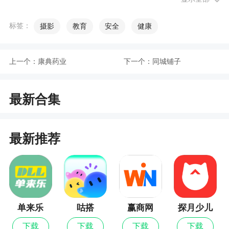
通过软件快速拍摄下当前的精彩视频，对视频
标签：
摄影
教育
安全
健康
进行裁剪和旋转，调整视频播放方式
上一个：
康典药业
下一个：
同城铺子
软件特色
1、河东狮吼——从现在开始，你只许疼我一个
最新合集
人，要疼我，不能骗我…
2、LOL蛮王——我的大刀早已饥渴难耐了
最新推荐
3、精选首页推荐视频，各种特效拍摄创意碰撞
切磋，让你的作品出来透透气呗
4、个性贴心口播设置，简单又快捷，更符合你
的习惯
单来乐
咕搭
赢商网
探月少儿
编程
小编评价
下载
下载
下载
下载