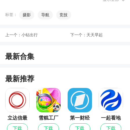
小编评价
标签：
摄影
导航
竞技
1、它可以帮助用户轻松制作出各种优质的视频
和相片。软件中可以找到海量好看的素材模板，各
上一个：
小钻出行
下一个：
天天早起
种类型的都有，用户可以选择自己喜欢的进行制
作。制作方法简单，而且随时随地都可以制作，非
最新合集
常的方便
2、这款软件的操作简单，功能强大，还有很多
最新推荐
实用小工具，用户可以根据自己的需求进行选择，
全部免费使用。左拍还支持拍照，这里有众多的专
业滤镜和特效可以让你选择，都是免费为你分享的
3、这里有各类专业的拍摄美化工具，可以满足
用户对定制照片的所有需求，实时更新各种热门好
立达信最
雪糕工厂
第一财经
一起看地
看的素材模板，可以拍摄专业的特效视频，还提供
新版
图
下载
下载
下载
下载