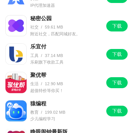
IP代理加速器
秘密公园
下载
社交
/
59.61 MB
附近社交，匹配同城好友。
乐宜付
下载
工具
/
37.14 MB
乐刷旗下收款工具
聚优帮
下载
生活
/
12.90 MB
超值特价等你买！
猿编程
下载
教育
/
199.02 MB
少儿编程学习
睁眼闹钟最新版