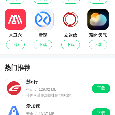
一键视频调色美化功能，操作便捷，体验流畅
更新日志
更新了用户体验。
木卫六
雪球
立达信
瑞奇天气
双屏提词器里，新增了用户个人舞动素材板块
下载
下载
下载
下载
热门推荐
苏e行
下载
生活
/
129.02 MB
带你享受更加便捷的地铁出行
爱加速
下载
安全
/
13.37 MB