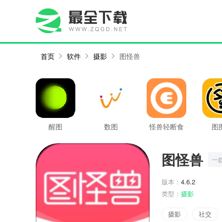
首页
软件
摄影
图怪兽
醒图
数图
怪兽轻断食
图
图怪兽
一
版本：
4.6.2
类型：
摄影
摄影
社交