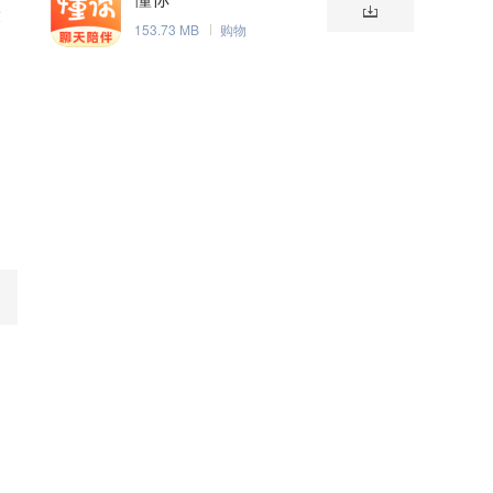
设
153.73 MB
购物
用
用