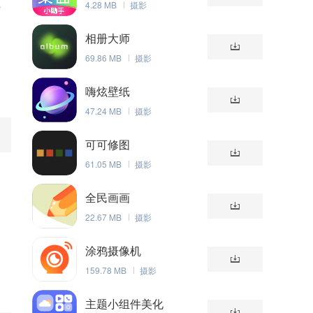
4.28 MB
摄影
可
相册大师
69.86 MB
摄影
，
嗨炫壁纸
47.24 MB
摄影
可可修图
61.05 MB
摄影
全民画画
22.67 MB
摄影
涂鸦摄像机
159.78 MB
摄影
主题小组件美化