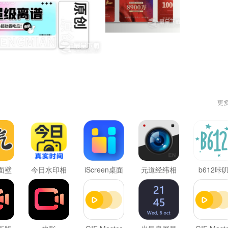
更
面壁
今日水印相
iScreen桌面
元道经纬相
b612咔
机
小组件
机