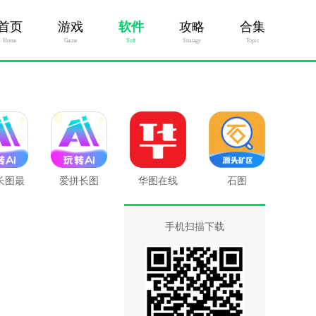
首页
游戏
软件
攻略
合集
Home
Game
Soft
Stratagy
Topic
长图最
爱拼长图
华图在线
石图
版
手机扫描下载