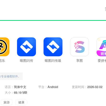
图乐
喔图闪传
喔图闪传最
享图
爱拼
新版
新
款专业修图软件。
语言：
简体中文
平台：
Android
更新时间：
2026-02-02
大小：
69.19 MB
旅游
健康