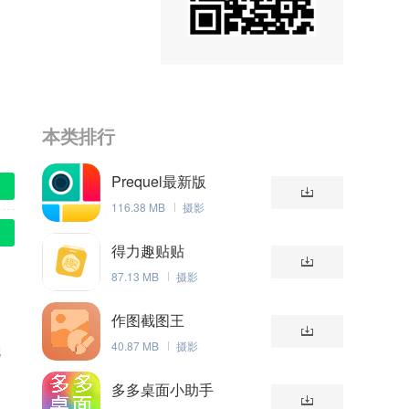
本类排行
Prequel最新版
116.38 MB
摄影
得力趣贴贴
87.13 MB
摄影
作图截图王
40.87 MB
摄影
就
多多桌面小助手