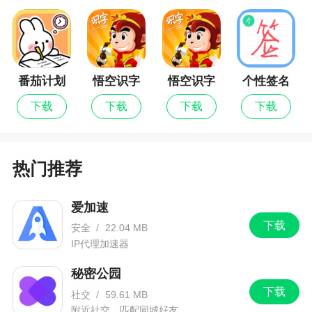
3、带给用户最及时的新闻资讯，帮你更快速的
看世界，看最新的业界行情，看国家最新资讯，掌
握当地最新政策，帮助你了解天下大小事务，是一
款方便用户在平台上面阅读杂志的软件
番茄计划
悟空识字
悟空识字
个性签名
最新版
设计师
更新日志
下载
下载
下载
下载
1、根据相关部门反馈，修改登录内逻辑
热门推荐
2、修改已知问题
爱加速
下载
安全
/
22.04 MB
IP代理加速器
秘密公园
下载
社交
/
59.61 MB
附近社交，匹配同城好友。