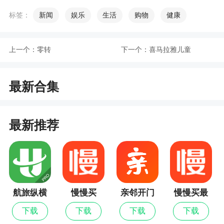
有深度阅读的地方，而不是一个推广杂志媒体品牌
的地方
标签：
新闻
娱乐
生活
购物
健康
6、能够进行深度的阅读，让用户的阅览变得更
加的舒适
上一个：
零转
下一个：
喜马拉雅儿童
小编评价
最新合集
1、名刊会杂志阅读软件，囊括时政、财经、文
学、娱乐、历史、体育、股市、军事等多个领域的
最新推荐
名刊大刊，各种内容应有尽有，让您足不出户掌天
下资讯
2、名刊会本，一款拥有海量畅销杂志的在线阅
读平台，内容丰富，更新及时，超多杂志大刊尽在
航旅纵横
慢慢买
亲邻开门
慢慢买最
其中，随时随地在线阅读，为你带来更多精彩，海
Pro
新版
量优质内容等你来
下载
下载
下载
下载