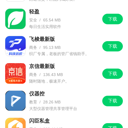
轻盈
下载
安全
/
65.54 MB
每日生活实用软件
飞梭最新版
下载
商务
/
95.13 MB
织厂专属，老板的管厂省钱助手。
京信最新版
下载
商务
/
136.43 MB
随时随地，极速开户。
仪器控
下载
教育
/
28.26 MB
大型仪器管理共享管理平台
闪臣私盒