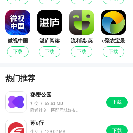
验，智能推选优质好书，轻松告别书荒的烦恼，还
能打造个性化书架哟。分类齐全，涉及了多种书籍
风格，连载小说，更新提醒，快速获取新章节，随
心阅读，轻松满足广大书迷们的看书需求
微视中国
湛庐阅读
流利说-英
e聚农宝最
更新日志
语
新版
下载
下载
下载
下载
1. 去除自定义头像~
热门推荐
秘密公园
下载
社交
/
59.61 MB
附近社交，匹配同城好友。
苏e行
下载
生活
/
129.02 MB