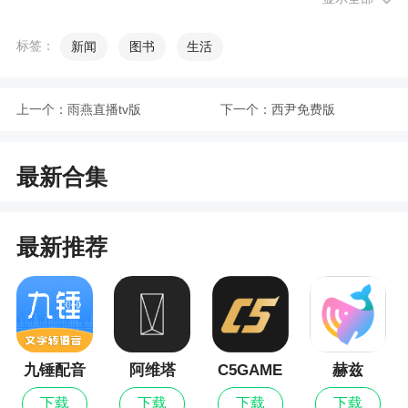
7、浪漫言情，恋爱锦囊在手，霸道总裁你有
标签：
新闻
图书
生活
小编评价
1、强大的搜索功能让你快速找到自己喜欢的书
上一个：
雨燕直播tv版
下一个：
西尹免费版
籍。品质，不断更无错章，尽情感受热血与元气。
华丽的界面、舒心的操作给你带来无与伦比的阅读
最新合集
体验
2、这是一个环境非常好的线上追书平台，软件
内部功能齐全。用户通过这款软件，免费阅读全站
最新推荐
小说，不用担心弹窗广告的打扰，不用充值也不用
开通会员
3、类型多样的种类轻松选择！多重看小说模式
任你挑选，保护视力，免费缓存。你还在等什么
九锤配音
阿维塔
C5GAME
赫兹
4、读者可以在这里尽情的享受阅读带来的体
下载
下载
下载
下载