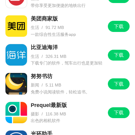
带你享受更加便捷的地铁出行
美团商家版
下载
生活
/
91.72 MB
一款综合性生活服务app
比亚迪海洋
下载
生活
/
326.31 MB
下载专门的软件，驾车出行也是更加轻
松。
努努书坊
下载
新闻
/
5.11 MB
免费小说阅读软件，轻松追书。
Prequel最新版
下载
摄影
/
116.38 MB
出色的相机软件
光环助手