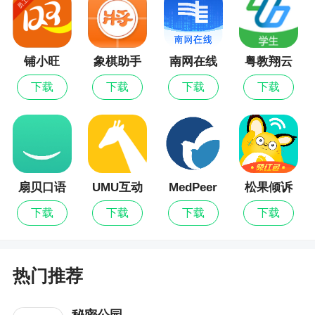
小编评价
1、苗木通这个平台很适合苗木人 不管是求购还
是供应，很放心的一个平台，我的建议是在用客户
铺小旺
象棋助手
南网在线
粤教翔云
数字教材
分享给身边朋友人，注册成功可以给积分之类的鼓
下载
下载
下载
下载
应用平台
励，把苗木通分享微信朋友圈也可以给点鼓励，就
跟拼多多模式一样把苗木通最大最强，加油 希望平
台越来越好人越多 我们自己受益也是很大的
2、刚开始接触这个软件感觉有点不真实，现在
慢慢使用后发现自己身边圈子的人都在用，及时有
扇贝口语
UMU互动
MedPeer
松果倾诉
效的沟通，确实方便了不少
下载
下载
下载
下载
更新日志
热门推荐
1.修复已知bug，提升用户体验
秘密公园