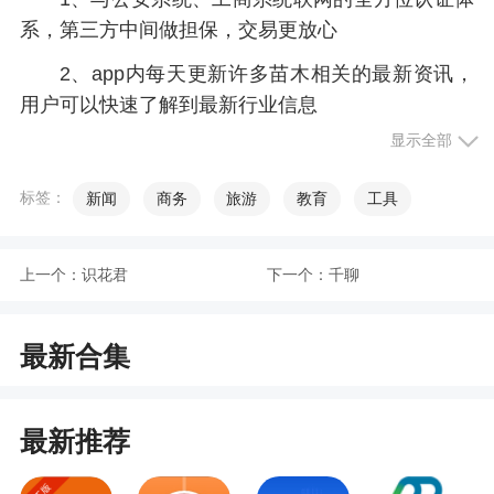
系，第三方中间做担保，交易更放心
2、app内每天更新许多苗木相关的最新资讯，
用户可以快速了解到最新行业信息
显示全部
3、针对致力于打造园林行业电商平台的公司，
我们可采取战略合作的方式提供全方位技术解决方
标签：
新闻
商务
旅游
教育
工具
案
4、海量供求信息、精准推广服务、真实订单交
上一个：
识花君
下一个：
千聊
易、高效对接资源、热门苗木资讯、平台担保交易
5、生意动态、供应信息、公司实力专属苗店展
最新合集
示，随时把握商机，生意更高效
6、用户可以随时随地通过手机掌握自己微店动
态，不影响其他的时间
最新推荐