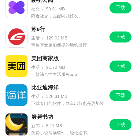
下载
社交
/
59.61 MB
附近社交，匹配同城好友。
苏e行
下载
生活
/
129.02 MB
带你享受更加便捷的地铁出行
美团商家版
下载
生活
/
91.72 MB
一款综合性生活服务app
比亚迪海洋
下载
生活
/
326.31 MB
下载专门的软件，驾车出行也是更加轻
松。
努努书坊
下载
新闻
/
5.11 MB
免费小说阅读软件，轻松追书。