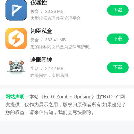
仪器控
的特色
下载
教育
/
28.26 MB
5、简单方便又轻松分享您的3D图片，不需复杂
大型仪器管理共享管理平台
操作
闪臣私盒
6、多种拍摄方式免费使用，让图片可以更活泼
下载
安全
/
332.41 MB
您的隐私闪臣私盒为您保驾护航。
小编评价
睁眼闹钟
下载
生活
/
22.42 MB
1、在3D相机最新版中用户可以拍摄出3d动画
睁眼闹钟，实用易用。
以及3d视频哦，3D相机最新版支持普通手机拍摄
哦，玩法还是很有创意的，3D相机最新版在逼真程
度上来说还是很不错的
网站声明：
本站《Ed-0: Zombie Uprising》由"B+O+Y"网
友提供，仅作为展示之用，版权归原作者所有;如果侵犯了
2、丰富的软件模式，海量素材，高级美颜滤
您的权益，请来信告知，我们会尽快删除。
镜，栩栩如生的全景3D视角图片，让你成为人群中
最独特的存在！如果你也喜欢拍照的话