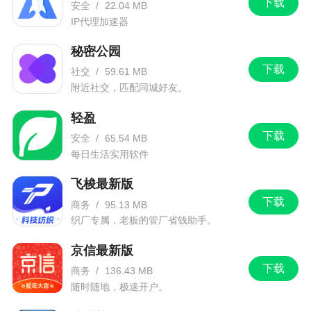
下载
“3D框架”是这个3D应用程序的独特概念。这些
安全
/
22.04 MB
IP代理加速器
3D框架被放置在零视差平面上，以刺激具有除立体
视觉之外的深度线索的视觉皮层。与Split-Depth GIF
秘密公园
类似，此功能大大增强了肉眼观看时的3D效果/ 3D
下载
社交
/
59.61 MB
幻觉。
附近社交，匹配同城好友。
轻盈
软件特色
下载
安全
/
65.54 MB
每日生活实用软件
1、让你的图片能够动起来不再只是用静态的效
果来进行呈现
飞梭最新版
下载
2、一款让所有人都能透过手机拍摄3D立体图片
商务
/
95.13 MB
织厂专属，老板的管厂省钱助手。
的相机APP
京信最新版
3、强大的3D图片预览，让您在拍完图片后可以
下载
商务
/
136.43 MB
立即体验到前所未见的3D效果
随时随地，极速开户。
4、所拍摄出来的图片让用户能够感受到不一样