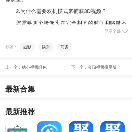
2.为什么需要双机模式来捕获3D视频？
您需要两个摄像头在完全相同的时间和略微不
同的角度捕捉才能获得真实的立体3D视频。它是我
显示全部
们眼睛的工作方式。声称使用一部手机拍摄“3D”视
标签：
摄影
娱乐
商务
频的任何“3D相机”应用程序根本不是立体3D。
3.双机模式是否需要相同类型/型号的手机？
上一个：
糖心视频绿色
下一个：
金珀视频投屏版
不用 - 你可以使用Android设备的任何组合 - 无
论你碰巧有什么。 Camarada会自动进行调整。但
是，如果碰巧有相同的手机，软件可以检测并利用
最新合集
这一点，并在某些情况下提供更高质量的3D。
4.单机和双机模式都可以拍摄3D照片，有什么
最新推荐
区别？
单机模式主要用于捕捉静态物体的3D照片。例