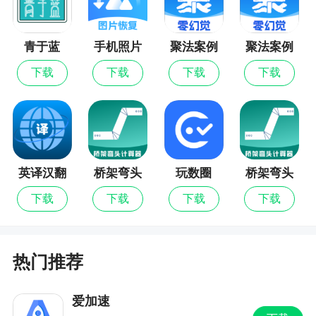
如，它非常适合户外风景。双机模式用于捕捉移动
物体的3D照片。
青于蓝
手机照片
聚法案例
聚法案例
5.我是一名3D摄影师，我已经拥有3D相机/ 3D
恢复
最新版
下载
下载
下载
下载
装备/ 3D MPO图片，您的3D应用程序可以为我做什
么？
Camarada可以将MPO或并排的jpg / jps格式导
入您现有的3D图片，并将它们转换为3D GIF（平滑
的摆动图），全息图（“倾斜卡”）。它采用最先进的
英译汉翻
桥架弯头
玩数圈
桥架弯头
计算机视觉算法，可将您现有的3D MPO图像自动调
译器
计算器
计算器最
下载
下载
下载
下载
整到任何其他3D软件无法比拟的精度，从而提高3D
新版
图像的质量。另外如果您想进行光栅打印，
Camarada会生成精确的中间视图，非常适合光栅打
热门推荐
印。
6.应用程序中“3D框架”的目的是什么？
爱加速