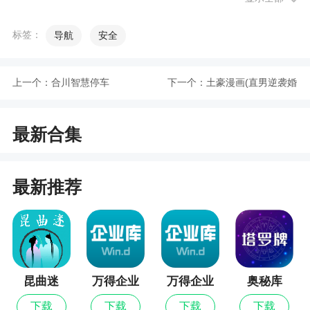
4、常去的商城一触即达，搜更便捷，查返利更
标签：
导航
安全
简单
小编评价
上一个：
合川智慧停车
下一个：
土豪漫画(直男逆袭婚
1、常去的商城系统一触即达，搜更方便快捷，
友社)
最新合集
查购物返利更简易
2、适用400好几家商城系统购物返现，减价会
提示，随时拿购物返利
最新推荐
3、两京app下载，一款将经营与换购相结合的
全新社交电商平台，通过两京app用户可以享受线上
线下商业联盟服务，更多优惠更多商品，感兴趣就
来下载
昆曲迷
万得企业
万得企业
奥秘库
库最新版
库
更新日志
下载
下载
下载
下载