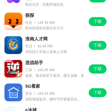
附近社交，匹配同城好友。
探探
下载
社交
/
148.49 MB
给你惊喜的全新社交方式
淮南人才网
下载
生活
/
56.48 MB
求职找工作就上淮南人才网
逆战助手
下载
工具
/
105.89 MB
最新、最全的官方资讯、图文攻略、直
播和赛事！
5G看家
下载
安全
/
169.64 MB
远程智能监控，随时守护家庭安全。
e冰城