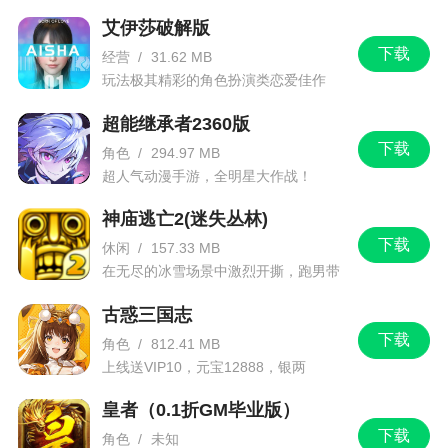
小编评价
艾伊莎破解版
下载
经营
/
31.62 MB
1、游戏中的鱼非常真实，仿佛是真的鱼类一
玩法极其精彩的角色扮演类恋爱佳作
般，让玩家在捕捉的时候会有更好的代入感。并且
超能继承者2360版
游戏中还有很多的礼物为玩家们准备着，这些礼物
下载
角色
/
294.97 MB
都需要玩家捕捉到足够的鱼之后才能够开启兑换
超人气动漫手游，全明星大作战！
2、这里拥有精美的游戏画面，为你们呈现出美
神庙逃亡2(迷失丛林)
丽而神秘的海底世界。还有种类齐全的鱼类，你能
下载
休闲
/
157.33 MB
捕捉多少呢
在无尽的冰雪场景中激烈开撕，跑男带
你进入竞速逃亡旅程
3、在游戏中采用经典的街机捕鱼玩法，融入了
古惑三国志
许多的新元素和新的鱼类，使游戏玩法更加的丰富
下载
角色
/
812.41 MB
起来
上线送VIP10，元宝12888，银两
1288888
皇者（0.1折GM毕业版）
下载
角色
/
未知