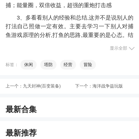
捕；能量圈，双倍收益，超强的重炮打击感
3、多看看别人的经验和总结,这并不是说别人的
打法自己照做一定有效。主要去学习一下别人对捕
鱼游戏原理的分析,打鱼的思路,最重要的是心态。结
合别人的经验,自己玩捕鱼的时候多观察思考,总结出
显示全部
一套自己的方法.
4、界面：美轮美奂的海底美景，清新唯美的UI
标签：
休闲
塔防
经营
冒险
界面
5、畅玩捕鱼，等级不断升级。
上一个：
九天封神(百变装备)
下一个：
海洋战争益玩版
6、抽奖：完全免费你敢信？海量福利送不停
最新合集
7、不要恋战,见好就收。中国有句古话:“十赌九
输”。我觉得造成这个现象的根本原因是"十赌九
贪"。大部分赌徒都不知道该什么时候收手。而只要
最新推荐
不懂得收手一直赌下去，不管之前赢了多少，总有