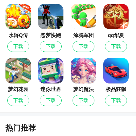
一天会全部输光。所以,赢的时候一定要懂得及时收
手。
游戏特色
水浒Q传
恶梦快跑
涂鸦军团
qq华夏
下载
下载
下载
下载
1、多人联机捕鱼,真实联网,万人在线
2、最简单的操作，最开心的收获，让你分分钟
快乐
3、积少成多。大鱼尽管分值高，可是成功捕获
的几率也比较低。独自捕捉大鱼一般都是空网而归
梦幻花园
迷你世界
梦幻魔法
极品狂飙
屋
飞车
下载
下载
下载
下载
4、掌握机遇。很多玩家看到大群鱼呈现都很心
急考虑要快速进犯来赚取更多金币，可是大群鱼呈
现跟捕捉的几率相对较小，主张不要糟蹋枪弹，比
热门推荐
及鱼潮呈现的时分会集火力进犯也不迟