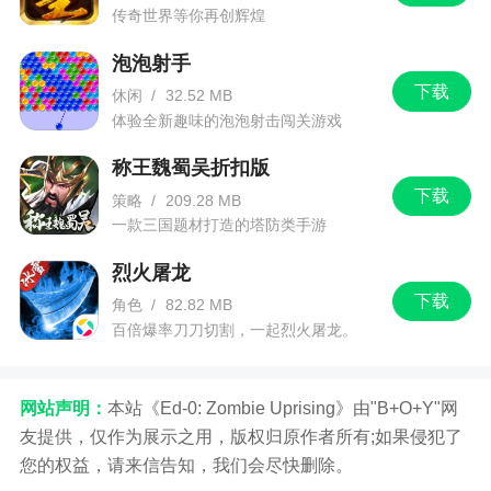
传奇世界等你再创辉煌
泡泡射手
下载
休闲
/
32.52 MB
体验全新趣味的泡泡射击闯关游戏
称王魏蜀吴折扣版
下载
策略
/
209.28 MB
一款三国题材打造的塔防类手游
烈火屠龙
下载
角色
/
82.82 MB
百倍爆率刀刀切割，一起烈火屠龙。
网站声明：
本站《Ed-0: Zombie Uprising》由"B+O+Y"网
友提供，仅作为展示之用，版权归原作者所有;如果侵犯了
您的权益，请来信告知，我们会尽快删除。