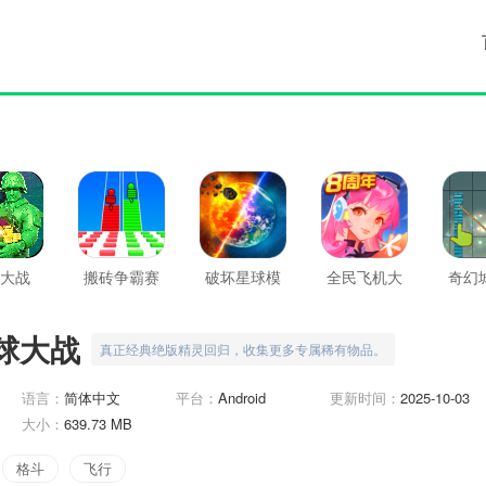
大战
搬砖争霸赛
破坏星球模
全民飞机大
奇幻
拟器
战
球大战
真正经典绝版精灵回归，收集更多专属稀有物品。
语言：
简体中文
平台：
Android
更新时间：
2025-10-03
大小：
639.73 MB
格斗
飞行