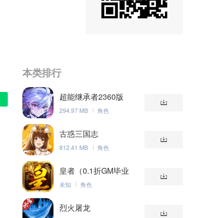
本类排行
超能继承者2360版
294.97 MB
角色
古惑三国志
812.41 MB
角色
、
皇者（0.1折GM毕业
版）
未知
角色
烈火屠龙