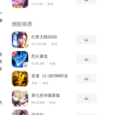
2.50 GB
角色
中
够
精彩推荐
幻兽大陆2022
341.09 MB
角色
精
烈火屠龙
精
82.82 MB
角色
海
皇者（0.1折GM毕业
版）
未知
角色
第七史诗最新版
访
86.63 MB
角色
逆天纪