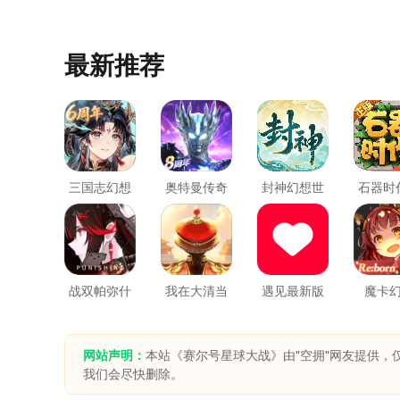
最新推荐
三国志幻想
奥特曼传奇
封神幻想世
石器时
大陆
英雄
界
醒
战双帕弥什
我在大清当
遇见最新版
魔卡
皇帝
网站声明：
本站《赛尔号星球大战》由"空拥"网友提供，
我们会尽快删除。