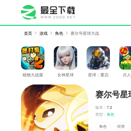
首页
游戏
角色
赛尔号星球大战
植物大战僵
女神星球
星球：重启
兵人
尸2
赛尔号星
版本：
7.2
类型：
角色
角色
经营