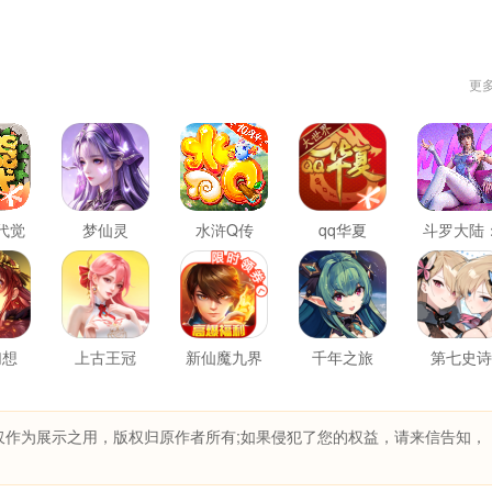
更
代觉
梦仙灵
水浒Q传
qq华夏
斗罗大陆
猎魂世界
幻想
上古王冠
新仙魔九界
千年之旅
第七史诗
仅作为展示之用，版权归原作者所有;如果侵犯了您的权益，请来信告知，