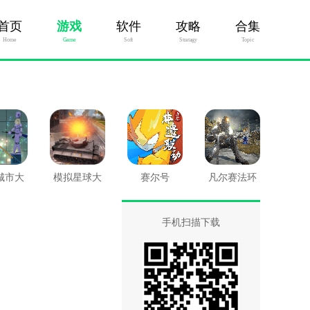
首页
游戏
软件
攻略
合集
Home
Game
Soft
Stratagy
Topic
城市大
模拟星球大
赛尔号
凡尔赛法环
战
作战
手机扫描下载