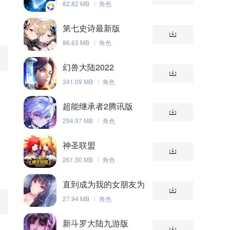
82.82 MB
角色
第七史诗最新版
86.63 MB
角色
幻兽大陆2022
341.09 MB
角色
超能继承者2腾讯版
294.97 MB
角色
神圣联盟
261.30 MB
角色
直到成为我的女朋友为
止（附礼包码）
27.94 MB
角色
新斗罗大陆九游版