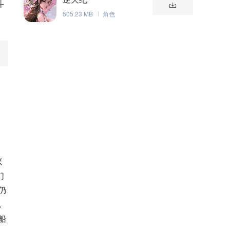
斗
505.23 MB
角色
兴
们
仍
，
船