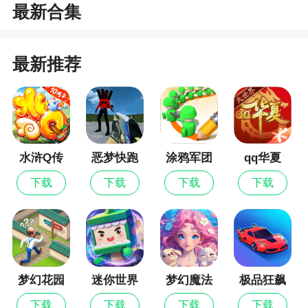
最新合集
1、最新体育竞技手游中超风云正式上线了，在
游戏之中，玩家成为了一名中超成员，在中超的赛
最新推荐
场上为了荣耀而战斗，培养你的球队，将一群球员
培养成大明星。游戏真实反映中超赛场上的风云变
化
2、在中超风云最新版中，玩家将会在游戏，搜
水浒Q传
恶梦快跑
涂鸦军团
qq华夏
集自己的球员，并且打造一支自己的强有力的阵
容，且不断地升级球员睡醒，买入球员增强阵容深
下载
下载
下载
下载
度，成为一只豪门俱乐部
更新日志
一、增加30%属性的庚子新春贴纸：
梦幻花园
迷你世界
梦幻魔法
极品狂飙
屋
飞车
徐云龙、孙继海、李玮锋、范志毅、吴承瑛、
下载
下载
下载
下载