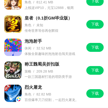
下载
角色
/
812.41 MB
第30轮周贴纸：牟鹏飞周贴纸2、张晓彬周贴纸
上线送VIP10，元宝12888，银两
1、朴志洙周贴纸1、曹阳周贴纸4、浩克周贴纸18、
1288888
皇者（0.1折GM毕业版）
奥古斯托周贴纸16、奥斯卡周贴纸15、特谢拉周贴
下载
纸20、龙东周贴纸2、阿瑙托维奇周贴纸2
角色
/
未知
传奇世界等你再创辉煌
泡泡射手
下载
休闲
/
32.52 MB
体验全新趣味的泡泡射击闯关游戏
称王魏蜀吴折扣版
下载
策略
/
209.28 MB
一款三国题材打造的塔防类手游
烈火屠龙
下载
角色
/
82.82 MB
百倍爆率刀刀切割，一起烈火屠龙。