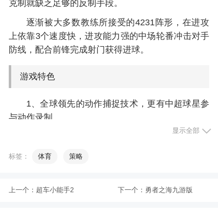
克制就缺乏足够的反制手段。
逐渐被大多数教练所接受的4231阵形，在进攻
上依靠3个速度快，进攻能力强的中场轮番冲击对手
防线，配合前锋完成射门获得进球。
游戏特色
1、全球领先的动作捕捉技术，更有中超球星参
与动作录制
显示全部
2、独创青训营系统，发掘家乡足球人才
3、中超授权3D手游，改变中超新格局
标签：
体育
策略
4、神秘经纪人活动5月20日开启！神秘经纪人
带您驰骋17赛季
上一个：
超车小能手2
下一个：
勇者之海九游版
小编评价