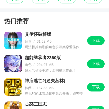
张恩华、邵佳一、肇俊哲、马明宇、李霄鹏、祁
宏、杨晨、于根伟、郝海东、李毅、李金羽、大李
明、郑智、孙祥、张耀坤、刘云飞、萨沙、孔卡
热门推荐
二、增加40%属性的联赛纪念贴纸：
艾伊莎破解版
高拉特、武磊、扎哈维、孔卡、吴曦、郑智、
下载
经营
/
31.62 MB
蒿俊闵、徐云龙、张琳芃、冯潇霆、曾诚、艾克
玩法极其精彩的角色扮演类恋爱佳作
森、郜林、浩克、王永珀、穆里奇、保利尼奥、张
超能继承者2360版
稀哲、郑铮、金英权、姜至鹏、颜骏凌、王大雷、
下载
曹赟定
角色
/
294.97 MB
超人气动漫手游，全明星大作战！
三、增加2019赛季第29轮-第30轮周贴纸：
神庙逃亡2(迷失丛林)
第29轮周贴纸：董春雨周贴纸3、乔巍周贴纸
下载
休闲
/
157.33 MB
1、宋株薰周贴纸3、韩轩周贴纸1、塔利斯卡周贴纸
在无尽的冰雪场景中激烈开撕，跑男带
10、奥古斯托周贴纸15、保利尼奥周贴纸15、格德
你进入竞速逃亡旅程
古惑三国志
斯周贴纸4、巴坎布周贴纸8、杨旭周贴纸3