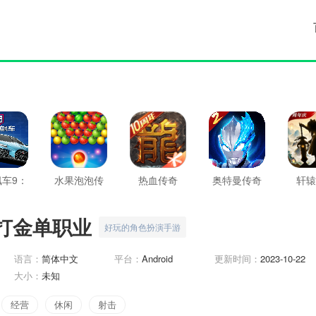
车9：
水果泡泡传
热血传奇
奥特曼传奇
轩辕
传奇
奇
英雄2
打金单职业
好玩的角色扮演手游
语言：
简体中文
平台：
Android
更新时间：
2023-10-22
大小：
未知
经营
休闲
射击