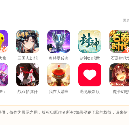
更
大集
三国志幻想
奥特曼传奇
封神幻想世
石器时代
大陆
英雄
界
醒
陆：
战双帕弥什
我在大清当
遇见最新版
魔卡幻想
世界
皇帝
提供，仅作为展示之用，版权归原作者所有;如果侵犯了您的权益，请来信