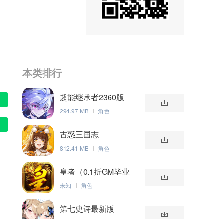
本类排行
超能继承者2360版
294.97 MB
角色
古惑三国志
812.41 MB
角色
皇者（0.1折GM毕业
版）
未知
角色
第七史诗最新版