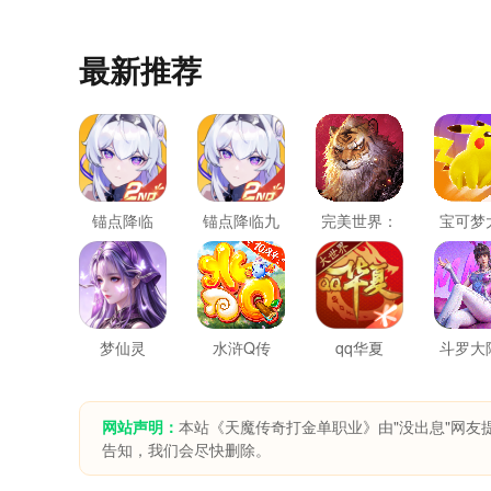
最新推荐
锚点降临
锚点降临九
完美世界：
宝可梦
游版
诸神之战
结
梦仙灵
水浒Q传
qq华夏
斗罗大
猎魂
网站声明：
本站《天魔传奇打金单职业》由"没出息"网友
告知，我们会尽快删除。