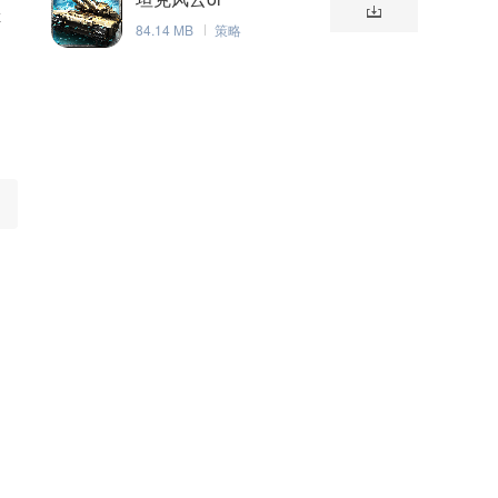
挂
84.14 MB
策略