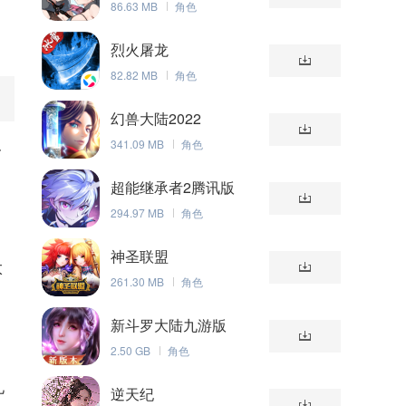
86.63 MB
角色
烈火屠龙
82.82 MB
角色
幻兽大陆2022
341.09 MB
角色
界
超能继承者2腾讯版
294.97 MB
角色
神圣联盟
太
261.30 MB
角色
新斗罗大陆九游版
2.50 GB
角色
礼
逆天纪