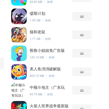
83.65 MB
休闲
们
缪斯计划
1.05 GB
休闲
猫和老鼠
1.77 GB
休闲
在
救救小姐姐免广告版
120.14 MB
休闲
美人鱼消消破解版
803.72 MB
休闲
中顺斗地主（广东玩
法）
94.75 MB
休闲
火柴人世界战争最新版