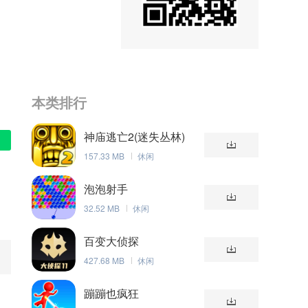
本类排行
神庙逃亡2(迷失丛林)
157.33 MB
休闲
泡泡射手
32.52 MB
休闲
百变大侦探
427.68 MB
休闲
蹦蹦也疯狂