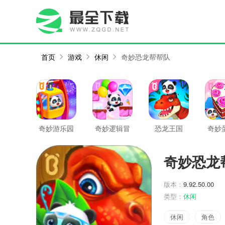
首页
游戏
休闲
奇妙恐龙帮帮队
奇妙游乐园
奇妙逻辑冒
恐龙王国
奇妙
世界
险
奇妙恐龙
版本：
9.92.50.00
类型：
休闲
休闲
角色