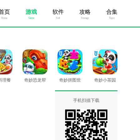
首页
游戏
软件
攻略
合集
Home
Game
Soft
Stratagy
Topic
料理餐
奇妙恐龙帮
奇妙拼图世
奇妙小茶园
厅
帮队
界
手机扫描下载