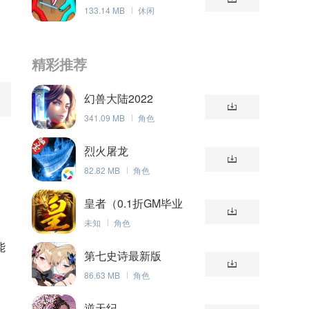
133.14 MB
休闲
精彩推荐
幻兽大陆2022
341.09 MB
角色
的
烈火屠龙
82.82 MB
角色
皇者（0.1折GM毕业
版）
未知
角色
能
第七史诗最新版
86.63 MB
角色
逆天纪