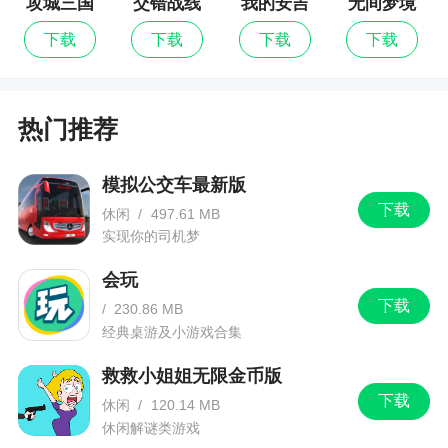
攻城三国
交错战线
我的安吉
无间梦境
拉
公众号：宝宝巴士
下载
下载
下载
下载
搜索【宝宝巴士】，就可以下载所有APP、儿
歌、动画、视频哦！
热门推荐
重点新闻
模拟公交车最新版
下载
休闲
/
497.61 MB
专访米其林大厨，与凯伍德一起探索奇妙美食
实现你的司机梦
之旅
会玩
一场名为“大厨与大胃的美食奇遇”的天猫直播在
下载
/
230.86 MB
苏州旺山研发中心正式上演。米其林二星主厨
经典桌游及小游戏合集
Raymond Blanc，以及知名吃播女博主@大胃王朵
一 ，现身活动现场并联手下厨。让大师与吃播界知
救救小姐姐无限金币版
名博主强强联手，实现跨界合作的正是在欧洲享负
下载
休闲
/
120.14 MB
盛名的凯伍德Kenwood品牌。
休闲解谜类游戏