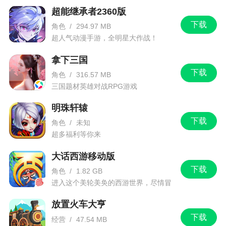
超能继承者2360版
下载
角色
/
294.97 MB
超人气动漫手游，全明星大作战！
拿下三国
下载
角色
/
316.57 MB
三国题材英雄对战RPG游戏
明珠轩辕
下载
角色
/
未知
超多福利等你来
大话西游移动版
下载
角色
/
1.82 GB
进入这个美轮美奂的西游世界，尽情冒
险吧！
放置火车大亨
下载
经营
/
47.54 MB