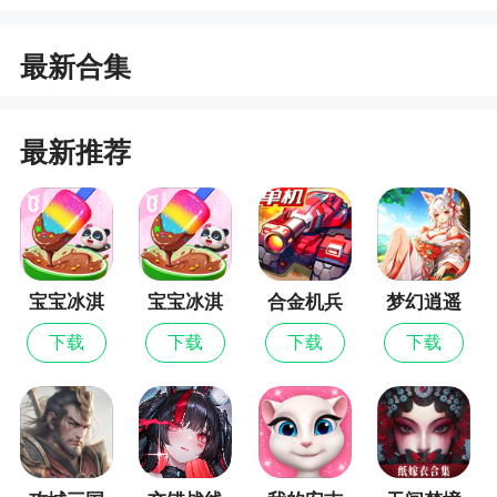
小编评价
结集金手指版
9999999金钱版
最新合集
1、游戏中玩家需要经营一家餐厅，接待顾客、
准备食材、烹饪美食、升级设施，最终成为餐饮界
最新推荐
的大亨
2、主要面向可爱的小朋友们。在这里你需要经
营好自己的餐厅，自己动手制作美食，有多样的食
材配料和厨具供你使用，不同的搭配做出不同口味
的美食，满足客人们的需求
宝宝冰淇
宝宝冰淇
合金机兵
梦幻逍遥
淋工厂最
淋工厂
下载
下载
下载
下载
新版
更新日志
【细节优化】提升益智互动体验，助力儿童快
乐启蒙，家庭轻松育儿！
【联系我们】