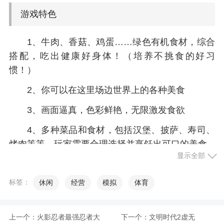
游戏特色
1、牛肉、香菇、鸡蛋……绿色有机食材，综合
搭配，吃出健康好身体！（培养不挑食的好习
惯！）
2、你可以在这里场边世界上的各种美食
3、画面逼真，色彩鲜艳，无限激发食欲
4、多种菜品和食材，包括汉堡、披萨、寿司、
烤肉等等，玩家需要合理选择并烹饪出可口的美食
显示全部
5、卡通风格的游戏界面，让儿童看起来更有乐
趣
标签：
休闲
经营
模拟
体育
6、游戏中有多种类型的顾客，包括快乐的年轻
人、有品位的美食家、还有挑剔的老年人等等
上一个：
火影忍者最强忍者大
下一个：
文明时代2虚无