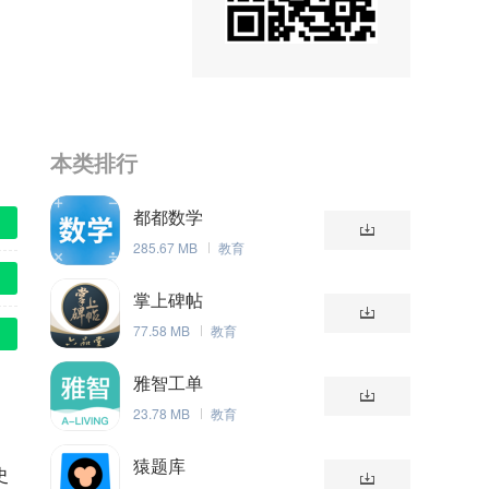
本类排行
都都数学
285.67 MB
教育
掌上碑帖
77.58 MB
教育
雅智工单
23.78 MB
教育
猿题库
史