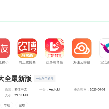
免费小
网上农博商
优路教育最
海康云眸最
宝安
新版
家版最新版
新版
新版
新
大全最新版
一款学习软件
语言：
简体中文
平台：
Android
更新时间：
2026-06-03
大小：
33.57 MB
导航
健康