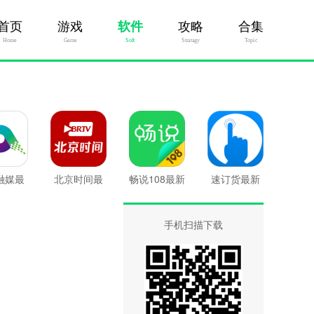
首页
游戏
软件
攻略
合集
Home
Game
Soft
Stratagy
Topic
融媒最
北京时间最
畅说108最新
速订货最新
版
新版
版
版
手机扫描下载