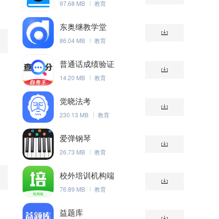
97.68 MB
教育
东奥继教学堂
86.04 MB
教育
普通话成绩验证
14.20 MB
教育
觉晓法考
230.13 MB
教育
爱弹钢琴
26.73 MB
教育
校外培训机构端
76.89 MB
教育
益题库