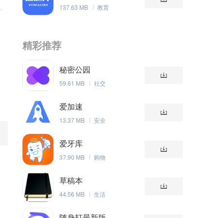
137.63 MB
教育
考
精彩推荐
秘密公园
59.61 MB
社交
爱加速
13.37 MB
安全
爱牙库
37.90 MB
购物
草稿本
图
44.56 MB
生活
随身打最新版