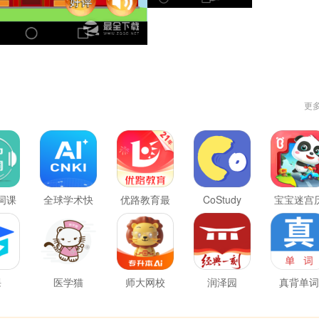
更
词课
全球学术快
优路教育最
CoStudy
宝宝迷宫
报
新版
险记
课
医学猫
师大网校
润泽园
真背单词