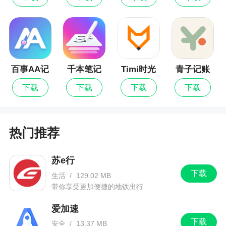
版
百事AA记
千本笔记
Timi时光
青子记账
账
记账
下载
下载
下载
下载
热门推荐
苏e行
下载
生活
/
129.02 MB
带你享受更加便捷的地铁出行
爱加速
下载
安全
/
13.37 MB