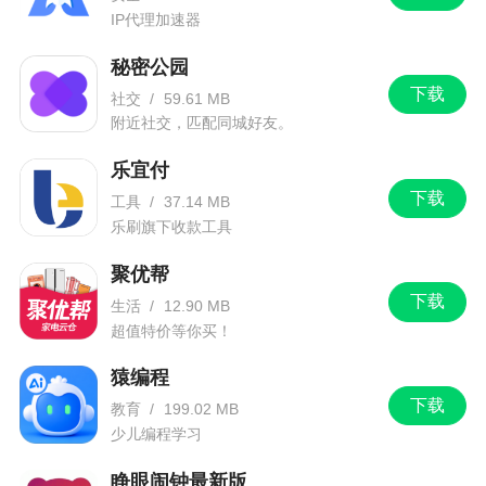
IP代理加速器
秘密公园
下载
社交
/
59.61 MB
附近社交，匹配同城好友。
乐宜付
下载
工具
/
37.14 MB
乐刷旗下收款工具
聚优帮
下载
生活
/
12.90 MB
超值特价等你买！
猿编程
下载
教育
/
199.02 MB
少儿编程学习
睁眼闹钟最新版