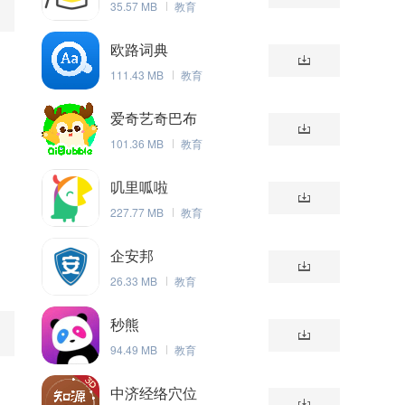
35.57 MB
教育
欧路词典
111.43 MB
教育
爱奇艺奇巴布
101.36 MB
教育
叽里呱啦
227.77 MB
教育
企安邦
26.33 MB
教育
秒熊
94.49 MB
教育
中济经络穴位