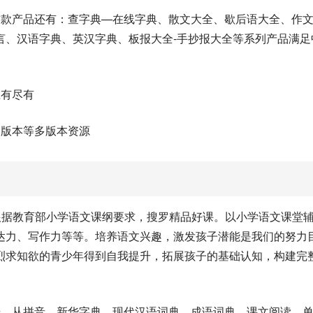
这款产品还有：查字典—在线字典、散文大全、歇后语大全、作
言、汉语字典、英汉字典、板报大全-手抄报大全等系列产品满足
应有尽有
文版本等多版本资源
根据教育部小学语文课纲要求，搜罗精品好课。以小学语文课堂
达力、写作力等等。培养语文兴趣，激发孩子潜能是我们的努力
烈求知欲的青少年得到自我提升，拓展孩子的基础认知，构建完
步，从拼音、新华字典、现代汉语词典、成语词典、课文阅读、