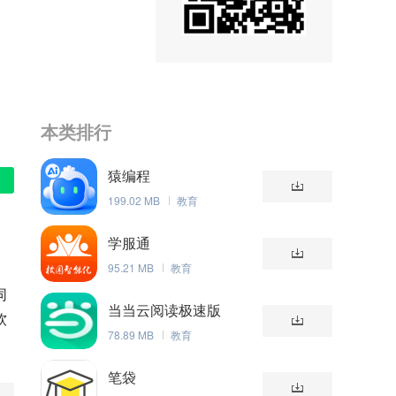
本类排行
猿编程
199.02 MB
教育
学服通
95.21 MB
教育
同
当当云阅读极速版
软
78.89 MB
教育
笔袋