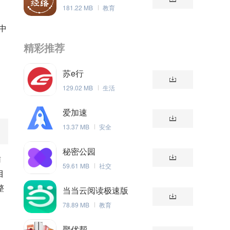
181.22 MB
教育
文
中
精彩推荐
苏e行
129.02 MB
生活
爱加速
13.37 MB
安全
秘密公园
辅
59.61 MB
社交
目
整
当当云阅读极速版
78.89 MB
教育
单
聚优帮