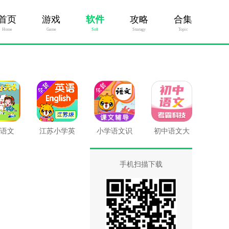
首页
游戏
软件
攻略
合集
Home
Game
Soft
Stratagy
Topic
语文
江苏小学英
小学语文识
初中语文大
语
字
师
手机扫描下载