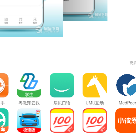
更
助手
粤教翔云数
扇贝口语
UMU互动
MedPee
字教材应用
平台