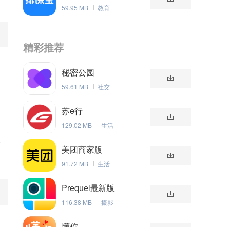
59.95 MB
教育
精彩推荐
知
秘密公园
59.61 MB
社交
苏e行
129.02 MB
生活
择
美团商家版
91.72 MB
生活
Prequel最新版
116.38 MB
摄影
懂你