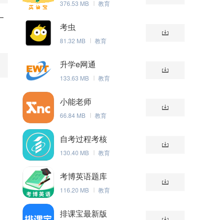
376.53 MB
教育
一
考虫
81.32 MB
教育
升学e网通
133.63 MB
教育
小能老师
66.84 MB
教育
自考过程考核
130.40 MB
教育
考博英语题库
116.20 MB
教育
排课宝最新版