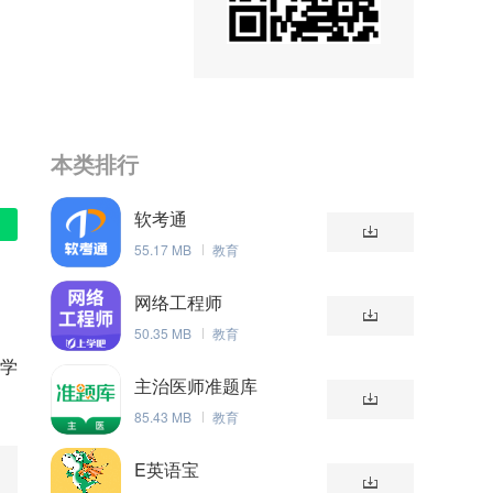
本类排行
软考通
55.17 MB
教育
网络工程师
50.35 MB
教育
让学
主治医师准题库
85.43 MB
教育
E英语宝