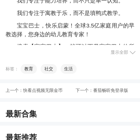
我们专注于能力培养，而不只是单一认知。
我们专注于寓教于乐，而不是填鸭式教学。
宝宝巴士，快乐启蒙！全球3.5亿家庭用户的早
教选择，您身边的幼儿教育专家！
搜索【宝宝巴士】，就可以下载宝宝巴士的所
显示全部
有早教APP了哦~
_________
标签：
教育
社交
生活
欢迎联系：
上一个：
快看点视频无限金币
下一个：
番茄畅听免登录版
微信：宝宝巴士
微博：@宝宝巴士
版
最新合集
官网:http://www.babybus.com
邮箱:cn@babybus.com
最新推荐