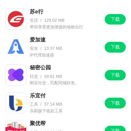
苏e行
1、蔚蓝 ：太好玩了！我以前玩的游戏都有好多
下载
的广告！现在这些游戏我确定是真的好游戏呀！给
生活
/
129.02 MB
带你享受更加便捷的地铁出行
个五星吧！哈哈
爱加速
2、软件内含丰富，仿佛一个过家家乐园，蛋糕
下载
店、餐厅、水果店等应有尽有，宝宝可以任意进入
安全
/
13.37 MB
IP代理加速器
一个场景玩耍，让宝宝在玩的同时学习到更多的知
识。有需要这款软件的朋友快来下载吧
秘密公园
下载
3、微微一笑很倾城 ：太好玩了，大家快下，我
社交
/
59.61 MB
附近社交，匹配同城好友。
原来玩的都有好多广告，这个特别少。大家快来下
吧！不下会后悔的哟
乐宜付
下载
工具
/
37.14 MB
更新日志
乐刷旗下收款工具
聚优帮
【细节优化】提升益智互动体验，助力儿童快
下载