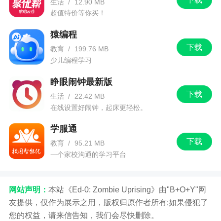
生活
/
12.90 MB
乐启蒙，家庭轻松育儿！
超值特价等你买！
【联系我们】
猿编程
公众号：宝宝巴士
下载
教育
/
199.76 MB
少儿编程学习
搜索【宝宝巴士】，就可以下载所有APP、儿
歌、动画、视频哦！
睁眼闹钟最新版
下载
生活
/
22.42 MB
在线设置好闹钟，起床更轻松。
学服通
下载
教育
/
95.21 MB
一个家校沟通的学习平台
网站声明：
本站《Ed-0: Zombie Uprising》由"B+O+Y"网
友提供，仅作为展示之用，版权归原作者所有;如果侵犯了
您的权益，请来信告知，我们会尽快删除。