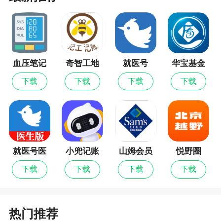
软件功能
有很多的朋友进入本网站后发现不会下载，今
天三大妈手游站怪咖小编给各位玩家详细讲解一下
血压笔记
奇智工地
就医号
华宝基金
下载的方法，各位玩家一定会学会如何才能下载
考勤
的，不过各位朋友一定都要看完才行啊 ，如果还是
下载
下载
下载
下载
不会去评论区留言吧。
如何在下载本游戏。
1、打开应用的下载页面;
就医号医
小兜记账
山姆会员
悦野圈
2、点击下载按钮;
生端
商店
下载
下载
下载
下载
3、在弹出的下载小窗口中，点击下载到电脑就
可以把应用的安装包成功下载到电脑了。
热门推荐
小编评价