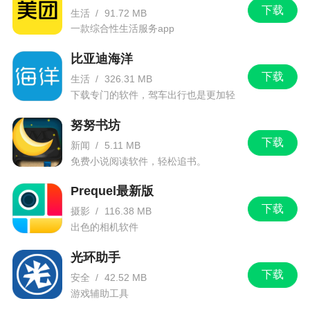
下载
生活
/
91.72 MB
一款综合性生活服务app
比亚迪海洋
下载
生活
/
326.31 MB
下载专门的软件，驾车出行也是更加轻
松。
努努书坊
下载
新闻
/
5.11 MB
免费小说阅读软件，轻松追书。
Prequel最新版
下载
摄影
/
116.38 MB
出色的相机软件
光环助手
下载
安全
/
42.52 MB
游戏辅助工具