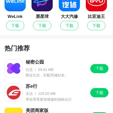
WeLink
票星球
大大汽修
比亚迪王
朝
下载
下载
下载
下载
热门推荐
秘密公园
下载
社交
/
59.61 MB
附近社交，匹配同城好友。
苏e行
下载
生活
/
129.02 MB
带你享受更加便捷的地铁出行
美团商家版