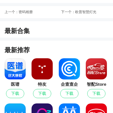
的是饭团小灯泡需要变身才可以用，怎么变身呢，
下文中会为用户详细解答，一起来试试这个全新的
上一个：
密码相册
下一个：
欧普智慧灯光
版本吧
3、这里的壁纸比较高清，壁纸的类型也是比较
最新合集
多，每个用户都可以来这及时挑选你想看的优质壁
纸，这样就可以让你随时拥有不同的壁纸，随时拥
有不同的心情，你也可以设置你的壁纸特效，让你
最新推荐
使用起来更省心
医谱
特友
企查查企
智配Store
业信用查
下载
下载
下载
下载
询