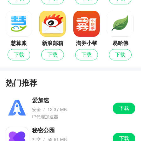
1、个性、潮流、酷炫、3D的豹来电，等你来体
验!
2、大家可以自己制定视频铃声，自定义的视频
可以更加个性哦
慧算账
新浪邮箱
淘券小帮
易哈佛
最新版
手
3、可以分享到朋友圈等其他的平台，全部的特
下载
下载
下载
下载
效可以直接分享给自己的好友
4、每天更新内容每天更新，掌控娱乐趋势，紧
热门推荐
随潮流不掉队
5、趣味动态视频来电秀不断的更新多样的惊喜
爱加速
6、支持收藏你喜爱的铃声以及来电秀
下载
安全
/
13.37 MB
IP代理加速器
小编评价
秘密公园
下载
社交
/
59.61 MB