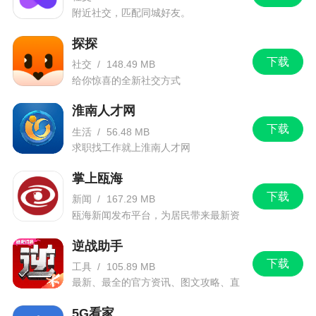
1、多来电下载带给大家，这是一款非常酷炫的
附近社交，匹配同城好友。
来电秀软件，你可以设置个性视频来电秀，让你的
探探
来电方式变得更加丰富，多种类型来电秀任意选
下载
择，喜欢就直接设置，操作很简单
社交
/
148.49 MB
给你惊喜的全新社交方式
2、玩法多多！你还在等什么
淮南人才网
3、多来电，有趣个性的视频秀在这里选择。炫
下载
生活
/
56.48 MB
酷的铃声提供，来电提示多样化，赶紧来选择吧。
求职找工作就上淮南人才网
喜欢什么风格选择什么风格
掌上瓯海
4、多来电，游迅网小编分享的一款超炫酷的来
下载
新闻
/
167.29 MB
电秀软件，用户通过多来电能够设置个性视频来电
瓯海新闻发布平台，为居民带来最新资
讯信息。
秀，使得你的来电方式与众不同，里面拥有超多类
逆战助手
型来电秀，可供用户自由选择，简单操作，喜欢的
下载
工具
/
105.89 MB
话就能直接进行设置，来电秀内容，实时更新，惊
最新、最全的官方资讯、图文攻略、直
喜连连，分类细致，可按照分类直接查找，支持向
播和赛事！
好友一键分享喜欢的
5G看家