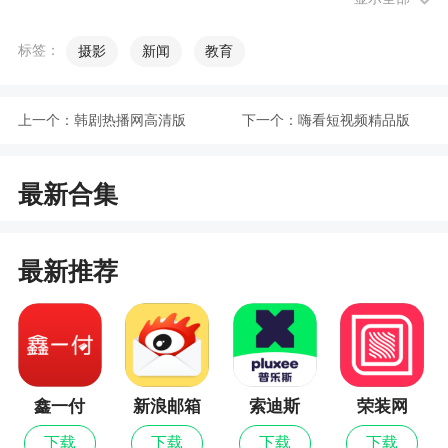
热门歌曲铃声、彩铃(炫铃)，每日更新10000+
音乐，情感语录，人生感悟，口白，Mc，电
标签：
摄影
新闻
教育
音，DJ，串烧舞曲，火热的抖音短视频原声铃声，
彩铃(炫铃)统统打包送给你
上一个：
韩剧热播网高清版
下一个：
嗨看短视频精品版
火热手机铃声、经典老歌
轻松设置铃声，彩铃(炫铃)，短信，闹铃，支持
最新合集
个性联系人铃声
微博、微信、短信分享喜欢的铃声、短信、闹
最新推荐
铃、搞笑段子给朋友们吧~好东西不要私藏哟~
超酷的音乐、支持qq微信朋友圈分享~网络找歌
更容易，喜欢收藏云同步音乐操作简单，音乐达人
与你一起你分享超火热的铃声、彩铃(炫铃)。
鑫一付
新浪邮箱
索迪斯
荣装网
软件特色
下载
下载
下载
下载