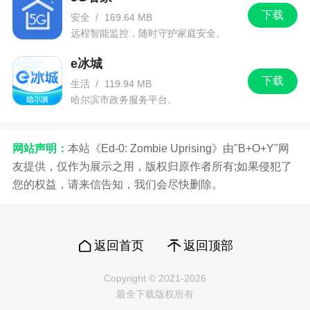
下载
安全
/
169.64 MB
更新日志
远程智能监控，随时守护家庭安全。
e冰城
多来电v2.0.3.0更新日志
下载
生活
/
119.94 MB
1、修复bug，针对隐私政策进行了优化调整；
哈尔滨市政务服务平台。
2、新增关键字搜索功能，提供实时搜索热词
榜；
网站声明：
本站《Ed-0: Zombie Uprising》由"B+O+Y"网
友提供，仅作为展示之用，版权归原作者所有;如果侵犯了
3、新增透明壁纸、透明来电秀设置功能，体验
您的权益，请来信告知，我们会尽快删除。
实时来电秀，走路接听电话更安全；
4、静态壁纸界面新增壁纸多多提供的原创壁
纸；
返回首页
返回顶部
5、支持将喜欢的视频铃声保存到本地，不用联
Copyright © 2021-2026
网也可以随时看；
最全下载版权所有