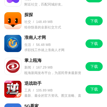
附近社交，匹配同城好友。
探探
下载
社交
/
148.49 MB
给你惊喜的全新社交方式
淮南人才网
下载
生活
/
56.48 MB
求职找工作就上淮南人才网
掌上瓯海
下载
新闻
/
167.29 MB
瓯海新闻发布平台，为居民带来最新资
讯信息。
逆战助手
下载
工具
/
105.89 MB
最新、最全的官方资讯、图文攻略、直
播和赛事！
5G看家