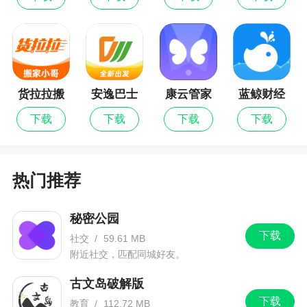
货拉拉搬
安逸巴士
康云管家
蓝鲸财经
家小哥最
下载
下载
下载
下载
新版
热门推荐
秘密公园
下载
社交
/
59.61 MB
附近社交，匹配同城好友。
古文岛破解版
下载
教育
/
112.72 MB