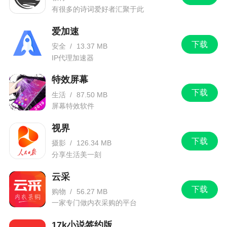
有很多的诗词爱好者汇聚于此
爱加速
下载
安全
/
13.37 MB
IP代理加速器
特效屏幕
下载
生活
/
87.50 MB
屏幕特效软件
视界
下载
摄影
/
126.34 MB
分享生活美一刻
云采
下载
购物
/
56.27 MB
一家专门做内衣采购的平台
17k小说签约版