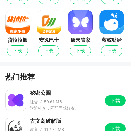
焦虑，避免追涨杀跌的不理智行为，全情生活
软件特色
1、严选策略，用心陪伴；且慢慢谈，学习投资
货拉拉搬
安逸巴士
康云管家
蓝鲸财经
知识，一起认知进阶
家小哥最
下载
下载
下载
下载
新版
2、每日估值每日最新估值提醒，找到低估指数
基金
3、且慢希望改变投资者的这种赔钱体验，理财
热门推荐
应该是一种简单、省心打理资产的生活方式，只有
放下焦虑，人生才是理想状态
秘密公园
下载
社交
/
59.61 MB
4、自建组合分析组合成分，解析投资逻辑
附近社交，匹配同城好友。
5、且慢希望帮助更多的中小投资者在资本市场
古文岛破解版
上真正赚到钱，更希望传递一种安心不焦虑的生活
下载
教育
/
112.72 MB
方式，让您妥善投资，全情生活