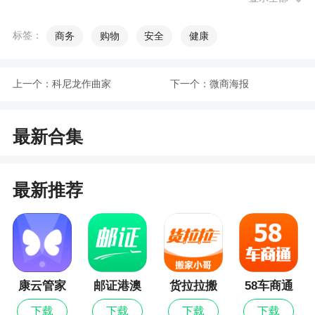
自己创建的组合。
标签：
商务
购物
安全
健康
农历新年第一个来啦，这次我们根据大家的反
馈，优化了支付体验，并对其他已知bug进行了修
复，祝大家投资愉快，牛年大吉！
上一个：
科尼龙作曲家
下一个：
微商海报
软件功能
最新合集
1、为您提供“四笔钱”的资金规划，帮您做好现
金流管理
最新推荐
2、为您的每一笔钱提供专业的投资方案，解决
您的选择困难症
3、为您提供动态调仓提醒，解决您不知何时买
卖的问题。
康云管家
邮证港澳
货拉拉搬
58车商通
4、投资顾问全程陪伴，让您在市场波动中放下
最新版
续签
家小哥
下载
下载
下载
下载