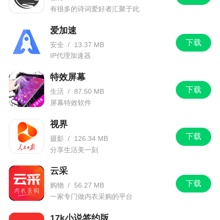
有很多的诗词爱好者汇聚于此
6、且慢是基金组合投资的交流会，特点鲜明的
爱加速
精品组合帮助投资者买到最合适自己的基金组合
下载
安全
/
13.37 MB
IP代理加速器
小编评价
特效屏幕
1、且慢，一款非常好用的金融投资理财神器，
下载
生活
/
87.50 MB
在这里教会你金融投资理财，在这里为你实时更新
屏幕特效软件
金融市场行情，在这里为你量身打造简单、省心的
视界
理财方案，且慢，带给你不一样的理财体验
下载
摄影
/
126.34 MB
2、是盈米财富推出的基金组合平台。且慢支持
分享生活美一刻
基金筛选、建模、回测分析、组合运行数据跟踪、
云采
组合资产分布分析、归因分析、一键下单/调仓/跟调/
下载
购物
/
56.27 MB
撤单等功能，旨在让使用且慢享受便捷的投资服
一家专门做内衣采购的平台
务。欢迎大家在下载
17k小说签约版