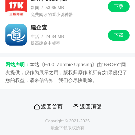
3、且慢是珠海盈米财富管理有限公司旗下的基
下载
新闻
/
53.65 MB
金软件，拥有专业的投资机构和主理达人，可以帮
免费阅读的看小说神器
用户构建心中完美的基金组合，更有品类丰富的基
金产品可以为你解除投资的后顾之忧
建企查
下载
生活
/
24.34 MB
提高建企中标率
更新日志
本次更新：
网站声明：
本站《Ed-0: Zombie Uprising》由"B+O+Y"网
一些已知问题的修复
友提供，仅作为展示之用，版权归原作者所有;如果侵犯了
您的权益，请来信告知，我们会尽快删除。
返回首页
返回顶部
Copyright © 2021-2026
最全下载版权所有