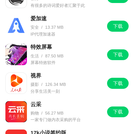
有很多的诗词爱好者汇聚于此
爱加速
下载
安全
/
13.37 MB
IP代理加速器
特效屏幕
下载
生活
/
87.50 MB
屏幕特效软件
视界
下载
摄影
/
126.34 MB
分享生活美一刻
云采
下载
购物
/
56.27 MB
一家专门做内衣采购的平台
17k小说签约版