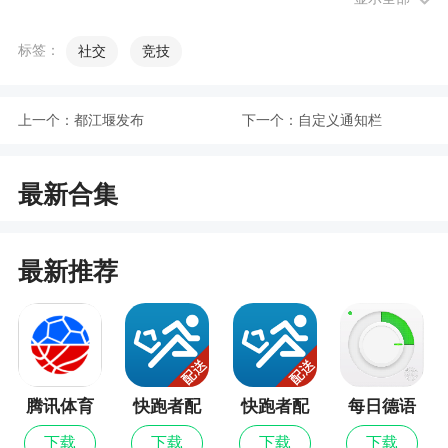
4、真实：实名身份认证+严格资料审核，只为
给你创造安全靠谱的征婚交友环境
标签：
社交
竞技
5、心动轻滑手指，马上发现你中意的TA
6、纸条和你的心上人进一步交流，建立感情的
上一个：
都江堰发布
下一个：
自定义通知栏
桥梁
最新合集
小编评价
1、有了它再也不用担心你的另一半在哪里！有
最新推荐
了它你就可以随时随地查看近在眼前的Ta! 寻找一眼
万年的Ta
2、珍爱app是网站的官方app。能够在线提供所
有珍爱的所有脱单服务；珍爱的都有用户都要经过
实名认证，会根据你对另一半的要求为你匹配最适
腾讯体育
快跑者配
快跑者配
每日德语
送端最新
送端
听力
合你也最符合要求的单身男女
下载
下载
下载
下载