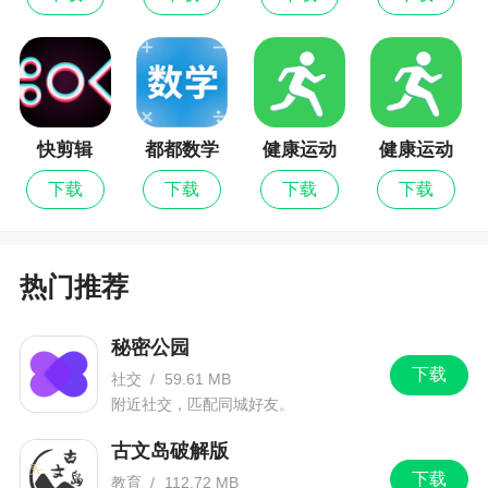
版
3、很多人之前也许根本就没有听过这个网站，
自从乐嘉代言了之后，迅速火起来了。珍爱有14年
了，这真是一个长久的网站了，单身的朋友都可以
试试，站内都是实名制的，很放心
快剪辑
都都数学
健康运动
健康运动
最新版
计步器
计步器最
更新日志
下载
下载
下载
下载
新版
优化系统性能，体验更顺畅。
热门推荐
秘密公园
下载
社交
/
59.61 MB
附近社交，匹配同城好友。
古文岛破解版
下载
教育
/
112.72 MB