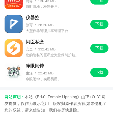
商务
/
136.43 MB
随时随地，极速开户。
仪器控
下载
教育
/
28.26 MB
大型仪器管理共享管理平台
闪臣私盒
下载
安全
/
332.41 MB
您的隐私闪臣私盒为您保驾护航。
睁眼闹钟
下载
生活
/
22.42 MB
睁眼闹钟，实用易用。
网站声明：
本站《Ed-0: Zombie Uprising》由"B+O+Y"网
友提供，仅作为展示之用，版权归原作者所有;如果侵犯了
您的权益，请来信告知，我们会尽快删除。