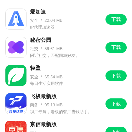
爱加速
下载
安全
/
22.04 MB
IP代理加速器
秘密公园
下载
社交
/
59.61 MB
附近社交，匹配同城好友。
轻盈
下载
安全
/
65.54 MB
每日生活实用软件
飞梭最新版
下载
商务
/
95.13 MB
织厂专属，老板的管厂省钱助手。
京信最新版
下载