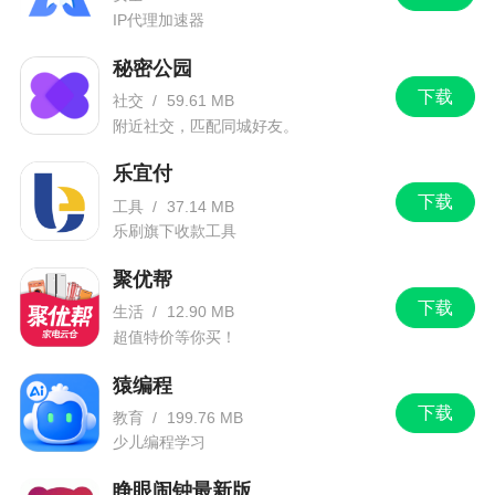
快速练习、每日一练、考试押题、模拟考场等，支
IP代理加速器
持搜题，让问题不再是问题
秘密公园
更新日志
下载
社交
/
59.61 MB
附近社交，匹配同城好友。
本应用是计算机一级通过宝典，题库包括2026
乐宜付
年03月最新全国计算机一级等级考试题库！最新真
下载
工具
/
37.14 MB
题题库，实时更新，一级必备练题软件！考点汇总
乐刷旗下收款工具
整理，选择权威解析，操作真题步骤，零基础无压
力通关，没有广告，免费开放！帮助超百万学生顺
聚优帮
利拿到一级证书。一级考试真正的通关必备宝典！
下载
生活
/
12.90 MB
超值特价等你买！
包括历年真题，模拟考试，海量题库含解析，通关
无忧。
猿编程
下载
教育
/
199.76 MB
少儿编程学习
睁眼闹钟最新版