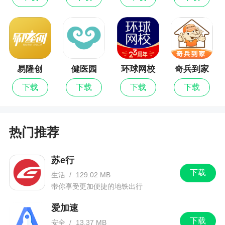
小编评价
1、计算机一级APP是计算机一级考试前备考刷
题软件，里面收录了一级考试的考试大纲，用户可
以根据大纲来确认自己的学习方向，制定出合理的
易隆创
健医园
环球网校
奇兵到家
学习计划，让学习更有效率顺利通过考试。软件还
为用户收集整理了历年考试的真题集和模拟试题，
下载
下载
下载
下载
帮助用户更好的复习备考
2、这里为大家分享学习2022年计算机一级考试
热门推荐
的题库资源，平台会为大家更新计算机一级2022年
报名考试时间。致力帮助用户在平台轻松的复习重
苏e行
要的疑难信息。大家可以通过平台来掌握重点的教
下载
生活
/
129.02 MB
育内容，知识解析，这里更有全面的分享数据信息
带你享受更加便捷的地铁出行
全部为大家免费提供
爱加速
3、含有大量历年真题，让用户能够真题练习、
下载
安全
/
13.37 MB