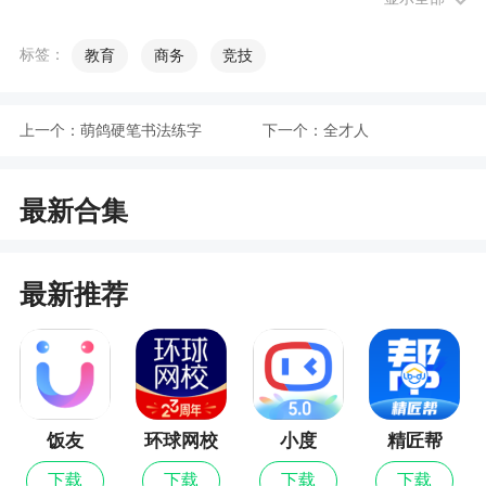
6、测试记录：APP会自动的记录您的练习历
史，您可以查询自己做题信息。
标签：
教育
商务
竞技
软件特色
上一个：
萌鸽硬笔书法练字
下一个：
全才人
1、解析详细解析做题步骤、思考步骤
最新合集
2、拥有多种学习和做题模式，丰富多样化的学
习陪伴考生复习
3、每天都可以使用手机轻松得进行试题练习
最新推荐
4、计算机一级考试题库是全国计算机一级考试
题库，考点汇总
5、VIP题库VIP题库精准覆盖考点，配套最新电
脑做题系统、配套电脑上机视频解析
饭友
环球网校
小度
精匠帮
最新版
下载
下载
下载
下载