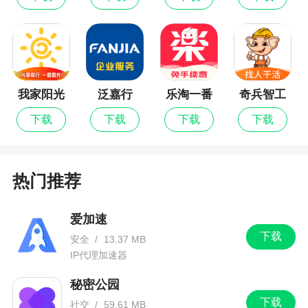
不负你所望
2、这款软件内有非常多的商品类型，大家可以
在这里购买各种实惠的商品，平台内什么都有，从
日用百货到吃穿数码等等，让你购物更轻松
我家阳光
泛嘉行
乐淘一番
奇兵智工
3、通过百宝袋app还能随时抢各种购物优惠券
最新版
哦
下载
下载
下载
下载
更新日志
热门推荐
1.可以选择通过淘宝APP授权登录了，不用输入
帐号密码，对于新用户更方便.
爱加速
下载
安全
/
13.37 MB
2.兼容性更新，多处文案和性能优化, 一些错误
IP代理加速器
修正.
秘密公园
3.更新了依赖的淘宝官方库.
下载
社交
/
59.61 MB