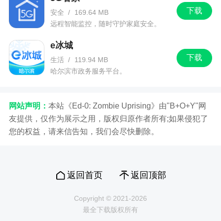
------------------------------
下载
安全
/
169.64 MB
1.修复了上一个版本更新, 导致部分机型无法跳
远程智能监控，随时守护家庭安全。
转淘宝的问题.
e冰城
------------------------------
下载
生活
/
119.94 MB
哈尔滨市政务服务平台。
1.可以方便的分享推荐到微信了.
2.在我的推荐页,可以看到,被推荐人的相关的状
网站声明：
本站《Ed-0: Zombie Uprising》由"B+O+Y"网
态了.
友提供，仅作为展示之用，版权归原作者所有;如果侵犯了
3.界面优化, 针对各版本安卓的兼容性修改
您的权益，请来信告知，我们会尽快删除。
------------------------------
1.在我的页面增加了客服链接, 方便用户咨询.
返回首页
返回顶部
2.现在只在搜索返利页面, 自动请求粘贴板搜索.
Copyright © 2021-2026
而不是之前的所有页面.
最全下载版权所有