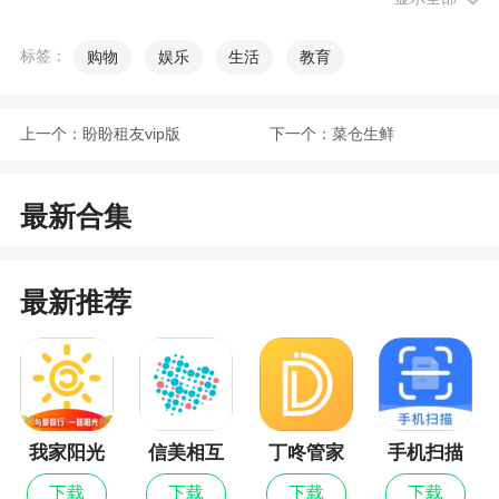
软件特色
标签：
购物
娱乐
生活
教育
1、海量好券每日更新上万张内部优惠券，限量
开抢，天天超低价
上一个：
盼盼租友vip版
下一个：
菜仓生鲜
2、新人0元购新人专享，可享受首单0元购物的
机会，薅个羊毛也不错
最新合集
3、推荐朋友使用百宝袋可以终身不断获得奖励
4、商城返利：支持全网400多家电商平台，超
值省钱只为您
最新推荐
小编评价
1、有海量丰富的商品，种类齐全，品质保证，
分享好友购买还能获得返利优惠，非常实惠，非常
我家阳光
信美相互
丁咚管家
手机扫描
省钱，一需要的小伙伴们，欢迎来下载体验吧，定
全能王
下载
下载
下载
下载