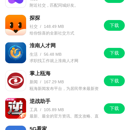
------------------------------
附近社交，匹配同城好友。
1.从百宝袋跳转后, 无需再次点击弹窗, 操作更
探探
便捷.
下载
社交
/
148.49 MB
给你惊喜的全新社交方式
2.淘宝订单结算后, 返利值会显示成已结算.
淮南人才网
------------------------------
下载
生活
/
56.48 MB
1.搜索返利功能优化, 提高了性能和稳定性.
求职找工作就上淮南人才网
2.其它部分功能优化.
掌上瓯海
------------------------------
下载
新闻
/
167.29 MB
瓯海新闻发布平台，为居民带来最新资
1.订单跟踪系统优化, 现在不需要点击进入订单
讯信息。
详情页, 也可以找回订单. 但仍然推荐进入详情页,查
逆战助手
看订单跟踪状态.
下载
工具
/
105.89 MB
最新、最全的官方资讯、图文攻略、直
2.其它错误修正,及性能优化.
播和赛事！
5G看家