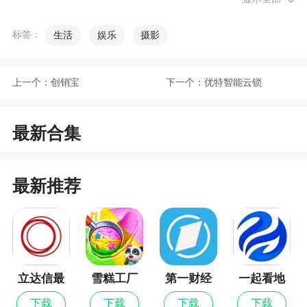
有对应的人力管理资源的浪费，与其浪费资源囤积
一些出售成本高的货品，不如直接交给我们这样专
标签：
生活
娱乐
摄影
业的特卖品牌平台处理。
没有中间商赚差价的正品，它能不便宜吗！
上一个：
创销宝
下一个：
优特智能云锁
二、如何购买！
A、线下门店：
最新合集
目前壹品仓在上海地区有五个线下门店，分别
是：
最新推荐
1、上海闵行区浦江镇联航路1698号·浦江壹品
仓
2、上海浦东新区沪南公路5088号·航头壹品仓
3、上海奉贤区航南公路5000号·南桥壹品仓
立达信最
雪糕工厂
第一财经
一起看地
新版
图
4、上海浦东新区南六公路689号·南汇壹品仓
下载
下载
下载
下载