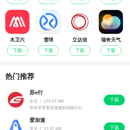
5、上海长宁区通协路269号B1层·临空壹品仓
每日的营业时间为：9点-21点，全年无休~
所以，如果你在上海，并且抱有疑虑，你可以
就近来店里先看看，再剁手，是最理性的方式！
木卫六
雪球
立达信
瑞奇天气
下载
下载
下载
下载
B、线上APP：
壹品仓APP是我们自主研发的线上购物APP，
目的是方便上海以外地区，或者因时不能前往现场
热门推荐
购买的人群。APP的品牌折扣和线下基本一样，目
前是满88元就可以包邮，享受七天无理由退换货等
苏e行
各项权益。
下载
生活
/
129.02 MB
同时，APP里面还有一些门店没有的品牌，你
带你享受更加便捷的地铁出行
下单后，是由品牌方工厂直接发出的！让你更放
爱加速
心，更安心！
下载
安全
/
13.37 MB