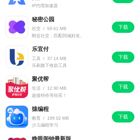
三、为什么发货地不是上海？
IP代理加速器
关于这一点很多人无法理解，在各大回答下质
秘密公园
疑说，壹品仓在上海，为什么他买的东西不是在上
下载
社交
/
59.61 MB
海发货的呢？可以这么理解：我们和品牌方谈了销
附近社交，匹配同城好友。
售合作，我们作为渠道来卖折扣的货品，当用户购
乐宜付
买后，我们实时把信息给到品牌方的仓库，由他们
下载
工具
/
37.14 MB
来发货。货品不经过我们的手，只在品牌方和消费
乐刷旗下收款工具
者之间。
聚优帮
四、关于售后
下载
生活
/
12.90 MB
首先需要阐明的是，壹品仓所售都是有保障的
超值特价等你买！
正品。而往往有很多人把混淆了正品的概念，我在
猿编程
知乎里看到很多人都在倾诉说，买了某个品牌的衣
下载
教育
/
199.02 MB
服或鞋子或其他，收到后感觉皱皱巴巴的，或者线
少儿编程学习
头多，哪里有裂口，哪里不完整之类的问题，就认
睁眼闹钟最新版
定我们在卖假货。这是一个很大的误区。