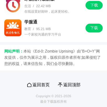
下载
生活
/
22.42 MB
1、收到货品品相不好？
在线设置好闹钟，起床更轻松。
前面我们说过了，我们的货品都是从正品品牌
学服通
方的仓库，或者商场下架而来，那么，这件货品的
下载
教育
/
95.21 MB
命运是如何的呢：
一个家校沟通的学习平台
生产→运输→仓库→运输→上架→下架→打包
回仓库→运输到壹品仓→被你相中下单→快递到你
网站声明：
本站《Ed-0: Zombie Uprising》由"B+O+Y"网
的手上。
友提供，仅作为展示之用，版权归原作者所有;如果侵犯了
您的权益，请来信告知，我们会尽快删除。
这么曲折的路子，在你收到的时候，鞋盒受损
了，衣服有点皱了，都是正常现象，只要清洗熨烫
一下，马上就恢复如新了！！！当然不是所有的货
品都是这样的，还有很多的款式其实压根就没开封
返回首页
返回顶部
过（求求大家别杠了，之前我这么解释，有用户祝
Copyright © 2021-2026
我以后买的衣服都是别人穿过的...有点无语哈），到
最全下载版权所有
你手上，你还是第一次打开它包装的人，当然遇到