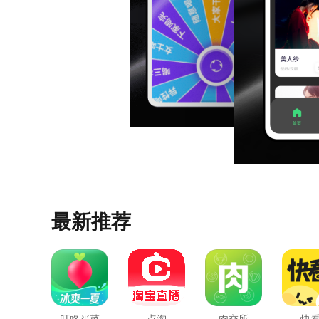
最新推荐
叮咚买菜
点淘
肉交所
快