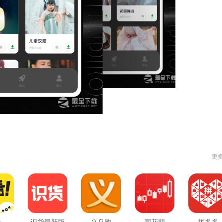
更
看
识货最新版
义乌购
同花顺
拼多多