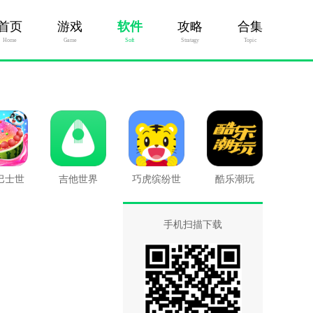
首页
游戏
软件
攻略
合集
Home
Game
Soft
Stratagy
Topic
巴士世
吉他世界
巧虎缤纷世
酷乐潮玩
界
界
手机扫描下载