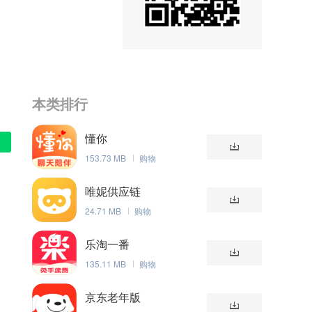
本类排行
懂你
153.73 MB
购物
唯妮供应链
24.71 MB
购物
乐淘一番
135.11 MB
购物
京东老年版