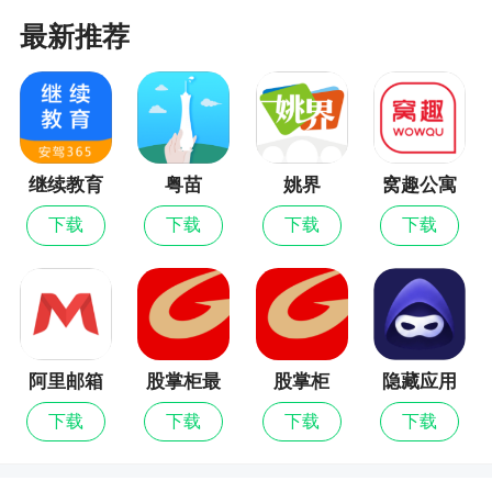
更新日志
最新推荐
【社博】是一个记录工作和生活的app,随时随
地可以分享你的工作心情和精彩生活，在更多的人
面前展示曝光自己，让更多的人认识你。
继续教育
粤苗
姚界
窝趣公寓
下载
下载
下载
下载
阿里邮箱
股掌柜最
股掌柜
隐藏应用
新版
图标
下载
下载
下载
下载