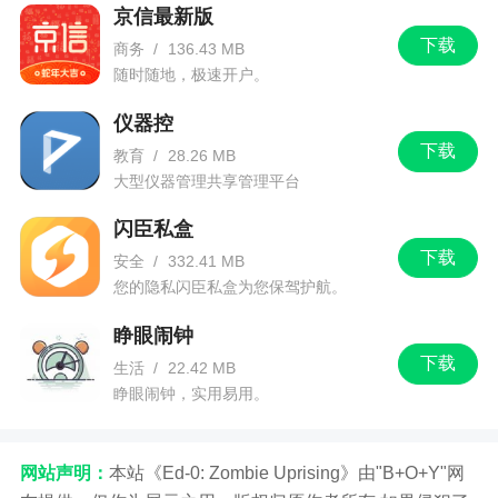
京信最新版
下载
商务
/
136.43 MB
随时随地，极速开户。
仪器控
下载
教育
/
28.26 MB
大型仪器管理共享管理平台
闪臣私盒
下载
安全
/
332.41 MB
您的隐私闪臣私盒为您保驾护航。
睁眼闹钟
下载
生活
/
22.42 MB
睁眼闹钟，实用易用。
网站声明：
本站《Ed-0: Zombie Uprising》由"B+O+Y"网