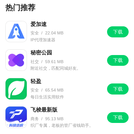
热门推荐
爱加速
下载
安全
/
22.04 MB
IP代理加速器
秘密公园
下载
社交
/
59.61 MB
附近社交，匹配同城好友。
轻盈
下载
安全
/
65.54 MB
每日生活实用软件
飞梭最新版
下载
商务
/
95.13 MB
织厂专属，老板的管厂省钱助手。