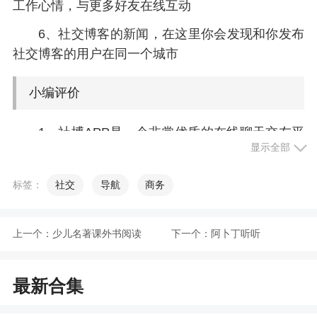
工作心情，与更多好友在线互动
6、社交博客的新闻，在这里你会发现和你发布
社交博客的用户在同一个城市
小编评价
1、社博APP是一个非常优质的在线聊天交友平
显示全部
台，大家可以通过这款软件找到更多身边的人，也
可以找到很多志同道合的小伙伴，每天在线分享自
标签：
社交
导航
商务
己生活中有趣好玩的事情，让别人更加了解你，从
而交到更多的朋友，让自己不再孤单，多种聊天方
式让你不再尬聊
上一个：
少儿名著课外书阅读
下一个：
阿卜丁听听
2、同时也可以轻松发现更多有趣的小伙伴，参
与更多趣味话题讨论
最新合集