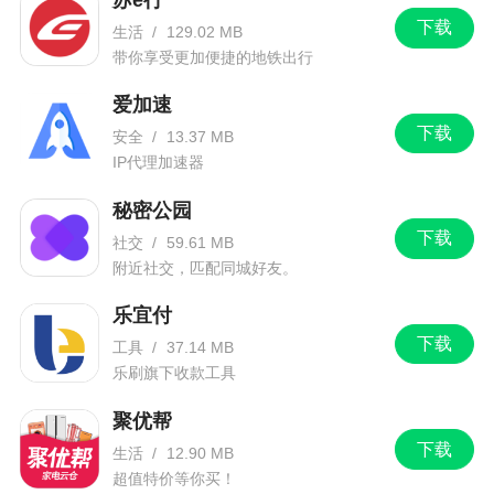
下载
生活
/
129.02 MB
带你享受更加便捷的地铁出行
爱加速
下载
安全
/
13.37 MB
IP代理加速器
秘密公园
下载
社交
/
59.61 MB
附近社交，匹配同城好友。
乐宜付
下载
工具
/
37.14 MB
乐刷旗下收款工具
聚优帮
下载
生活
/
12.90 MB
超值特价等你买！