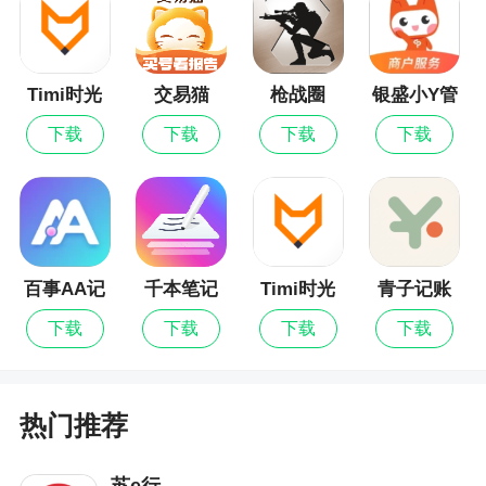
感受科技的魅力
更新日志
Timi时光
交易猫
枪战圈
银盛小Y管
记账最新
家
萝卜快跑一直在做的，
下载
下载
下载
下载
版
是让每一段行程变得更顺、更稳，也更安心。
在无人车创造的出行空间里，
你可以不被打扰地听音乐、休息，
百事AA记
千本笔记
Timi时光
青子记账
放心体验自动驾驶的魅力。
账
记账
下载
下载
下载
下载
不论你是第一次体验无人车，
还是已经习惯这种出行方式，
热门推荐
希望每一次上车，
都能感受到它的可靠。
苏e行