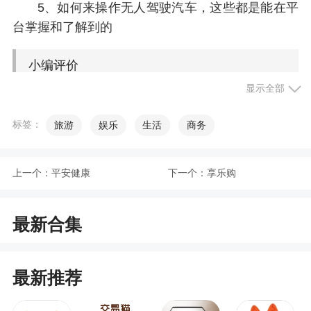
5、如何来操作无人驾驶汽车，这些都是能在平
台掌握和了解到的
小编评价
显示全部
1、线上的这些服务功能都是比较先进的，领先
的无人驾驶技术，让更多的用户都可以享受无人驾
标签：
旅游
娱乐
生活
商务
驶的体验，轻松来使用未来科技感十足的无人驾驶
汽车服务软件
上一个：
平安健康
下一个：
享乐购
2、页面简洁、操作简单，为乘客带来前沿自动
驾驶科技的优质体验
最新合集
3、萝卜快跑有司机吗？萝卜快跑开通城市？萝
卜快跑收费标准？萝卜快跑无人驾驶服务平台分享
最新推荐
给大家，百度旗下自动驾驶网约车平台，前所未有
的出行体验，人脸自动识别，萝卜快跑带你近距离