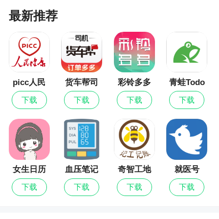
票更优惠，山水途还有旅游攻略，帮助用户体验舒
最新推荐
适的旅游行程
3、让你对景点和美食都进行了评价，给想要来
的朋友去近了指导和建议
picc人民
货车帮司
彩铃多多
青蛙Todo
更新日志
健康
机
下载
下载
下载
下载
1. 修复了一些已知bug。
女生日历
血压笔记
奇智工地
就医号
考勤
下载
下载
下载
下载