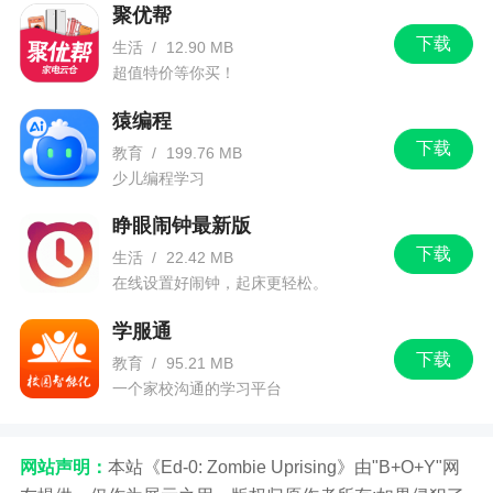
聚优帮
下载
生活
/
12.90 MB
超值特价等你买！
猿编程
下载
教育
/
199.76 MB
少儿编程学习
睁眼闹钟最新版
下载
生活
/
22.42 MB
在线设置好闹钟，起床更轻松。
学服通
下载
教育
/
95.21 MB
一个家校沟通的学习平台
网站声明：
本站《Ed-0: Zombie Uprising》由"B+O+Y"网