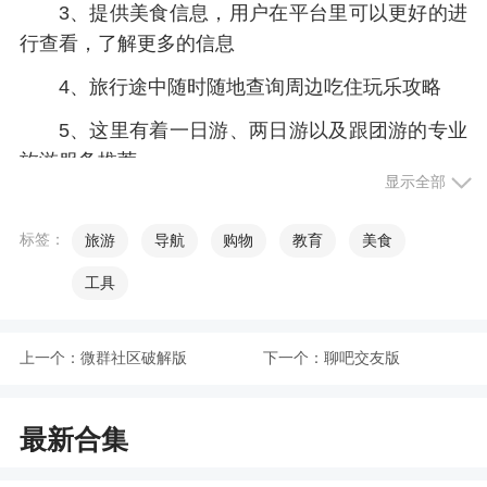
3、提供美食信息，用户在平台里可以更好的进
行查看，了解更多的信息
4、旅行途中随时随地查询周边吃住玩乐攻略
5、这里有着一日游、两日游以及跟团游的专业
旅游服务推荐
显示全部
小编评价
标签：
旅游
导航
购物
教育
美食
1、用户可以根据自己的需求来使用，平台的功
工具
能设置很强大能够同时管理多个服务，可以随时规
划路线得到一个很好的解决，让自己更清楚的知道
上一个：
微群社区破解版
下一个：
聊吧交友版
好玩的景点都在那些地方，让自己在少花钱的状态
下玩到好玩的地方，有很多不一样的体验，规划的
旅游攻略也特别轻松有很多很好的服务
最新合集
2、山水途拥有海量的旅游景点信息，山水途购